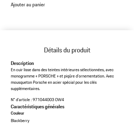
Ajouter au panier
aux
variantes
(Couleur)
Détails du produit
Description
En cuir lisse dans des teintes intérieures sélectionnées, avec
monogramme « PORSCHE » et piqûre d'ornementation. Avec
mousqueton Porsche en acier spécial pour les clés
supplémentaires.
N° d'article :
971044003 OW4
Caractéristiques générales
Couleur
Blackberry