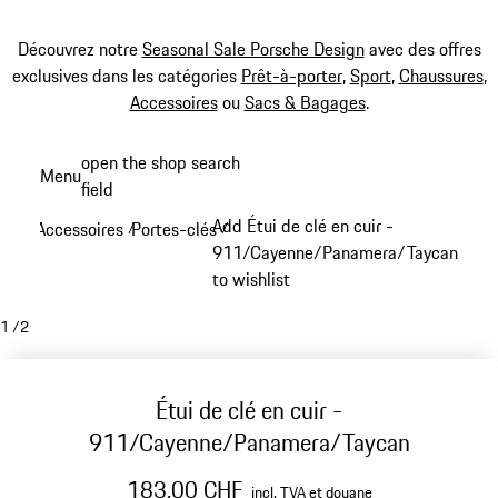
Découvrez notre
Seasonal Sale Porsche Design
avec des offres
exclusives dans les catégories
Prêt-à-porter
,
Sport
,
Chaussures
,
Accessoires
ou
Sacs & Bagages
.
Aller
open the shop search
Menu
au
field
My sh
contenu
Add Étui de clé en cuir -
Accessoires
Portes-clés
/
/
principal
911/Cayenne/Panamera/Taycan
to wishlist
1
/
2
Étui de clé en cuir -
911/Cayenne/Panamera/Taycan
183.00 CHF
incl. TVA et douane