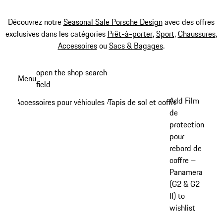
Découvrez notre
Seasonal Sale Porsche Design
avec des offres
exclusives dans les catégories
Prêt-à-porter
,
Sport
,
Chaussures
,
Accessoires
ou
Sacs & Bagages
.
Aller
open the shop search
Menu
au
field
My sh
contenu
Add Film
Accessoires pour véhicules
Tapis de sol et coffre à bagages
/
/
principal
de
protection
pour
rebord de
coffre –
Panamera
(G2 & G2
II) to
wishlist