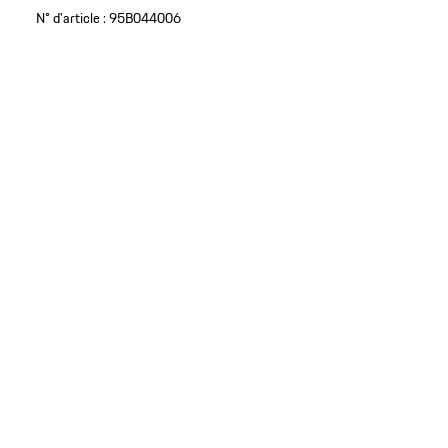
N° d'article :
95B044006