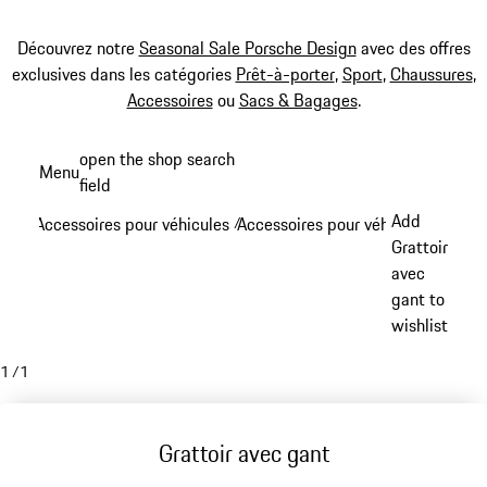
Découvrez notre
Seasonal Sale Porsche Design
avec des offres
exclusives dans les catégories
Prêt-à-porter
,
Sport
,
Chaussures
,
Accessoires
ou
Sacs & Bagages
.
Aller
open the shop search
Menu
au
field
My sh
contenu
Add
Accessoires pour véhicules
Accessoires pour véhicules pour l'h
/
principal
Grattoir
avec
gant to
wishlist
1
/
1
Grattoir avec gant