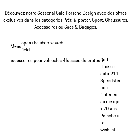
Découvrez notre
Seasonal Sale Porsche Design
avec des offres
exclusives dans les catégories
Prêt-à-porter
,
Sport
,
Chaussures
,
Accessoires
ou
Sacs & Bagages
.
Aller
open the shop search
Menu
au
field
My sh
contenu
Add
Accessoires pour véhicules
Housses de protection
/
/
principal
Housse
auto 911
Speedster
pour
l’intérieur
au design
« 70 ans
Porsche »
to
wishlist