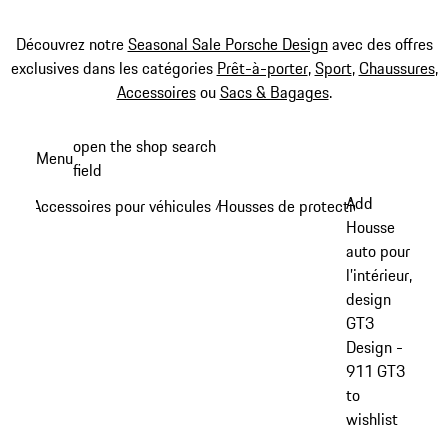
Découvrez notre
Seasonal Sale Porsche Design
avec des offres
exclusives dans les catégories
Prêt-à-porter
,
Sport
,
Chaussures
,
Accessoires
ou
Sacs & Bagages
.
Aller
open the shop search
Menu
au
field
My sh
contenu
Add
Accessoires pour véhicules
Housses de protection
/
/
principal
Housse
auto pour
l’intérieur,
design
GT3
Design -
911 GT3
to
wishlist