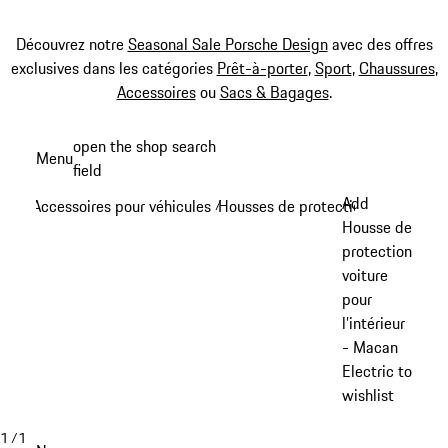
Découvrez notre
Seasonal Sale Porsche Design
avec des offres
exclusives dans les catégories
Prêt-à-porter
,
Sport
,
Chaussures
,
Accessoires
ou
Sacs & Bagages
.
Aller
open the shop search
Menu
au
field
My sh
contenu
Add
Accessoires pour véhicules
Housses de protection
/
/
principal
Housse de
protection
voiture
pour
l’intérieur
- Macan
Electric to
wishlist
1
/
1