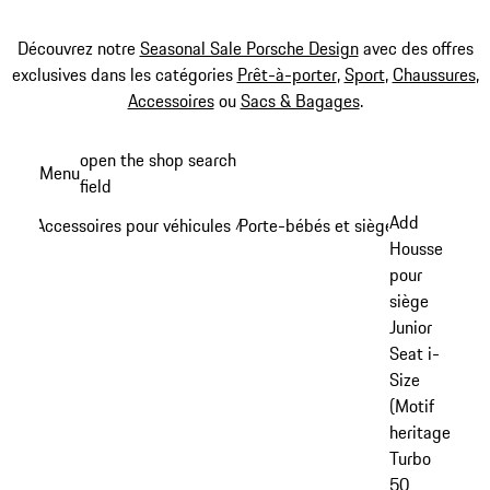
Découvrez notre
Seasonal Sale Porsche Design
avec des offres
exclusives dans les catégories
Prêt-à-porter
,
Sport
,
Chaussures
,
Accessoires
ou
Sacs & Bagages
.
Aller
open the shop search
Menu
au
field
My sh
contenu
Add
Accessoires pour véhicules
Porte-bébés et sièges enfants
/
/
principal
Housse
pour
siège
Junior
Seat i-
Size
(Motif
heritage
Turbo
50