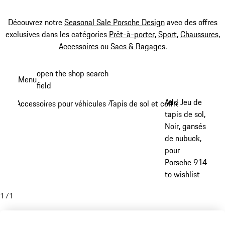
Découvrez notre
Seasonal Sale Porsche Design
avec des offres
exclusives dans les catégories
Prêt-à-porter
,
Sport
,
Chaussures
,
Accessoires
ou
Sacs & Bagages
.
Aller
open the shop search
Menu
au
field
My sh
contenu
Add Jeu de
Accessoires pour véhicules
Tapis de sol et coffre à bagages
/
/
principal
tapis de sol,
Noir, gansés
de nubuck,
pour
Porsche 914
to wishlist
1
/
1