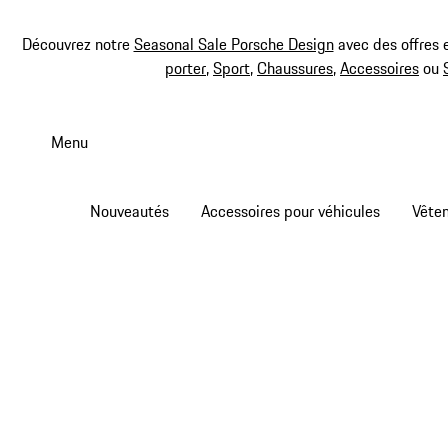
Découvrez notre
Seasonal Sale Porsche Design
avec des offres 
porter
,
Sport
,
Chaussures
,
Accessoires
ou
Aller
au
Menu
contenu
principal
Nouveautés
Accessoires pour véhicules
Vête