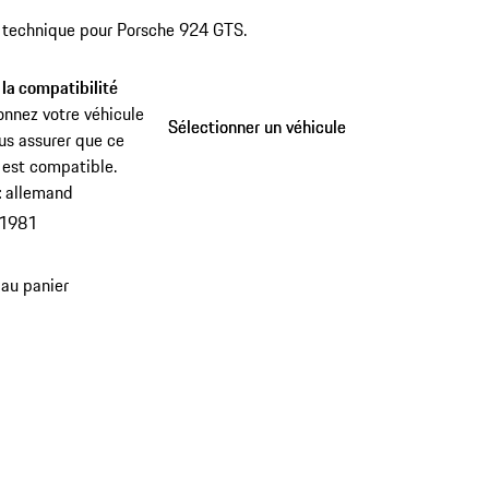
 technique pour Porsche 924 GTS.
 la compatibilité
onnez votre véhicule
Sélectionner un véhicule
Sélectionner un véhicule
us assurer que ce
 est compatible.
:
allemand
1981
 au panier