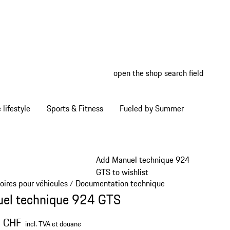
open the shop search field
My wish
My shop
Home lifestyle
Sports & Fitness
Fueled by Summer
Add Manuel technique 924
GTS to wishlist
oires pour véhicules
Documentation technique
/
/
el technique 924 GTS
0 CHF
incl. TVA et douane