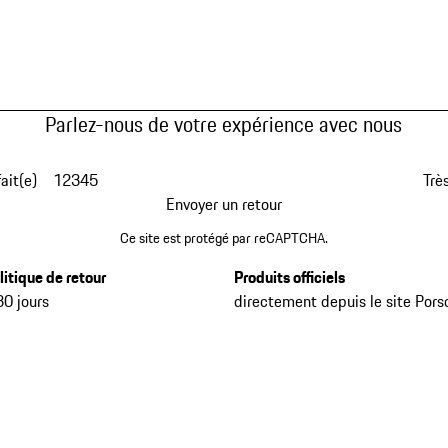
Parlez-nous de votre expérience avec nous
fait(e)
1
2
3
4
5
Très
Envoyer un retour
Ce site est protégé par reCAPTCHA.
litique de retour
Produits officiels
30 jours
directement depuis le site Pors