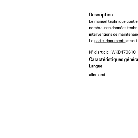
Description
Le manuel technique contien
nombreuses données technique
interventions de maintenance
​Le
porte-documents
assorti
N° d'article :
WKD470310
Caractéristiques généra
Langue
allemand