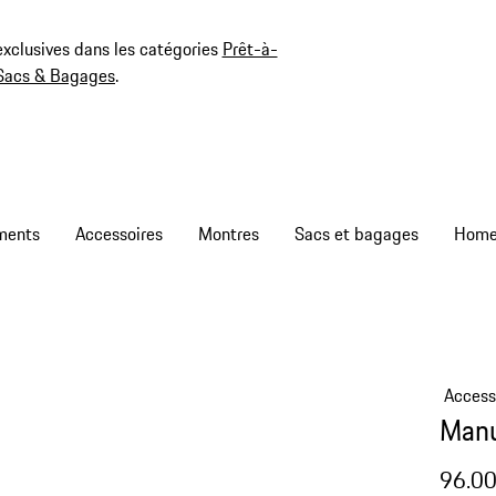
exclusives dans les catégories
Prêt-à-
Sacs & Bagages
.
ments
Accessoires
Montres
Sacs et bagages
Access
Manu
96.0