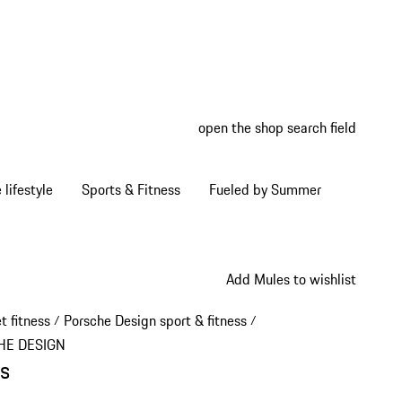
open the shop search field
My wish
My shop
Home lifestyle
Sports & Fitness
Fueled by Summer
Add Mules to wishlist
t fitness
Porsche Design sport & fitness
/
/
HE DESIGN
s