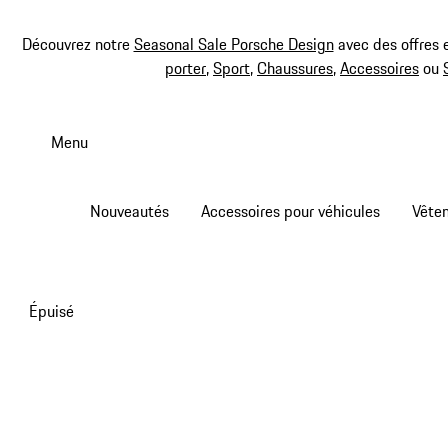
Découvrez notre
Seasonal Sale Porsche Design
avec des offres 
porter
,
Sport
,
Chaussures
,
Accessoires
ou
Aller
au
Menu
contenu
principal
Nouveautés
Accessoires pour véhicules
Vête
Épuisé