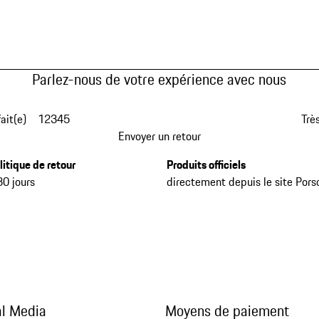
Parlez-nous de votre expérience avec nous
fait(e)
1
2
3
4
5
Très
Envoyer un retour
litique de retour
Produits officiels
30 jours
directement depuis le site Pors
al Media
Moyens de paiement