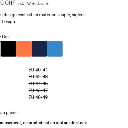
00 CHF
incl. TVA et douane
u design exclusif en matériau souple, siglées
 Design.
r
:
Gris
Couleur
Gris
Couleur
Noir
Couleur
Firecracker Orange
Couleur
Bleu Foncé
Lakeblue
EU 40-41
EU 42-43
EU 44-45
EU 46-47
EU 48-49
 au panier
reusement, ce produit est en rupture de stock.