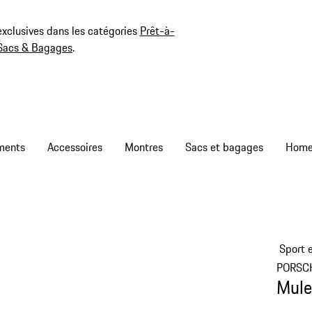
exclusives dans les catégories
Prêt-à-
Sacs & Bagages
.
ments
Accessoires
Montres
Sacs et bagages
Sport e
PORSC
Mule