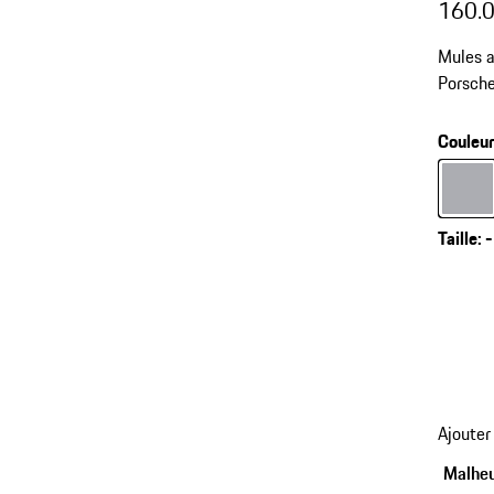
160.
Mules a
Porsche
Couleu
Couleur
Taille
:
-
Ajouter
Malheu