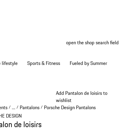
open the shop search field
My wish
My shop
Home lifestyle
Sports & Fitness
Fueled by Summer
Add Pantalon de loisirs to
wishlist
ents
…
Pantalons
Porsche Design Pantalons
/
/
/
/
Reveal collapsed breadcrumb items
HE DESIGN
lon de loisirs