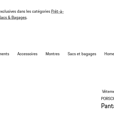
exclusives dans les catégories
Prêt-à-
Sacs & Bagages
.
ments
Accessoires
Montres
Sacs et bagages
Vêtem
PORSC
Panta