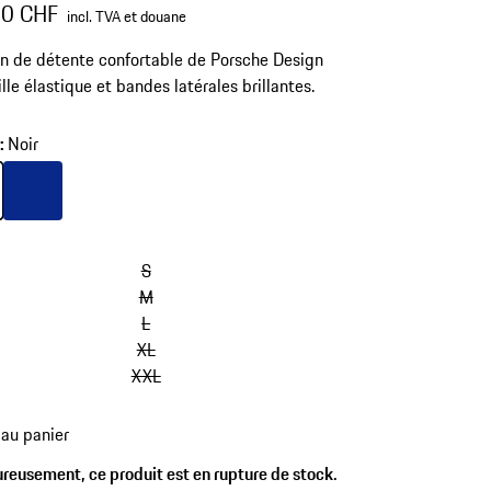
00 CHF
incl. TVA et douane
n de détente confortable de Porsche Design
ille élastique et bandes latérales brillantes.
r
:
Noir
Couleur
Noir
Bleu
S
M
L
XL
XXL
 au panier
reusement, ce produit est en rupture de stock.