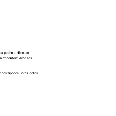
 sa poche arrière, ce
gn et confort. Avec ses
ches zippées.
Bords-côtes