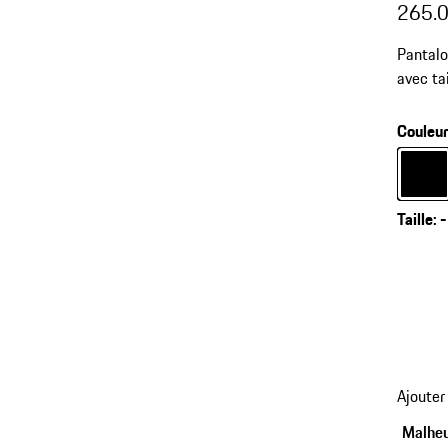
265.
Pantalo
avec ta
Couleu
Couleur
Taille
:
-
Ajouter
Malheu