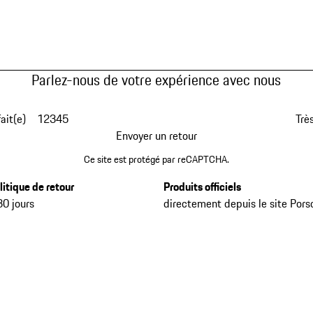
Parlez-nous de votre expérience avec nous
fait(e)
1
2
3
4
5
Très
Envoyer un retour
Ce site est protégé par reCAPTCHA.
litique de retour
Produits officiels
30 jours
directement depuis le site Pors