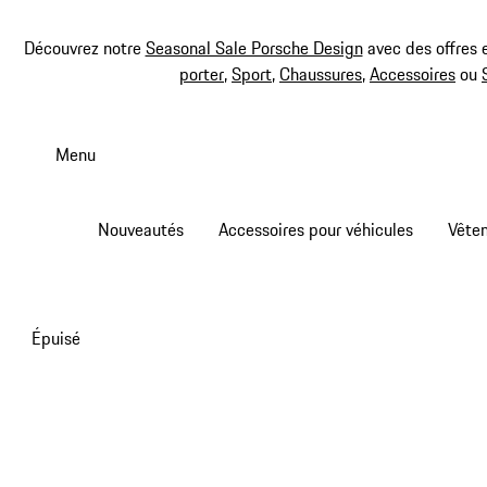
Découvrez notre
Seasonal Sale Porsche Design
avec des offres 
porter
,
Sport
,
Chaussures
,
Accessoires
ou
Aller
au
Menu
contenu
principal
Nouveautés
Accessoires pour véhicules
Vête
Épuisé