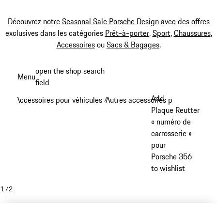
Découvrez notre
Seasonal Sale Porsche Design
avec des offres
exclusives dans les catégories
Prêt-à-porter
,
Sport
,
Chaussures
,
Accessoires
ou
Sacs & Bagages
.
Aller
open the shop search
Menu
au
field
My sh
contenu
Add
Accessoires pour véhicules
Autres accessoires pour véhicule
/
/
principal
Plaque Reutter
« numéro de
carrosserie »
pour
Porsche 356
to wishlist
1
/
2