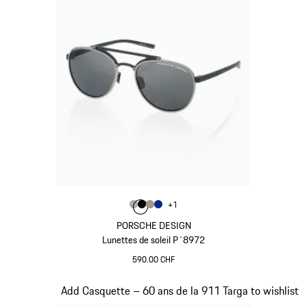
Couleur
+
1
Couleur
Couleur
Couleur
Couleur
Gris
Noir
Palladium Métallisé
Bleu
PORSCHE DESIGN
Lunettes de soleil P´8972
590.00 CHF
Gris
Diapositive 3 sur 20
Add Casquette – 60 ans de la 911 Targa to wishlist