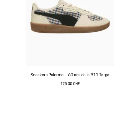
Sneakers Palermo – 60 ans de la 911 Targa
175.00 CHF
Blanc
Revenir
au
début
de
la
galerie
de