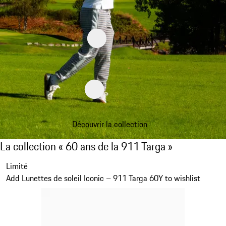
Découvrir la collection
La collection « 60 ans de la 911 Targa »
La collection « 60 ans de la 911 Targa »
Diapositive 1 sur 20
Limité
Add Lunettes de soleil Iconic – 911 Targa 60Y to wishlist