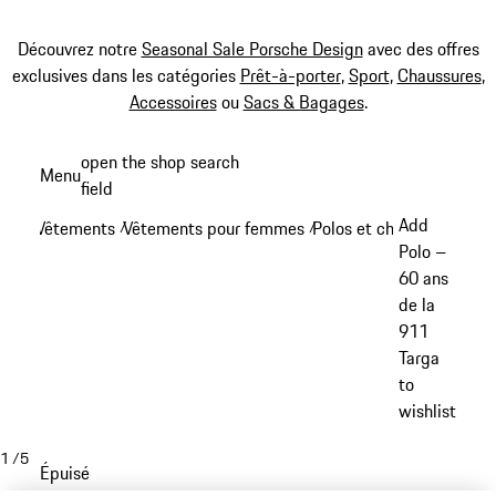
Découvrez notre
Seasonal Sale Porsche Design
avec des offres
exclusives dans les catégories
Prêt-à-porter
,
Sport
,
Chaussures
,
Accessoires
ou
Sacs & Bagages
.
Aller
open the shop search
Menu
au
field
My sh
contenu
Add
Vêtements
Vêtements pour femmes
Polos et chemises - fe
/
/
principal
Polo –
60 ans
de la
911
Targa
to
wishlist
1
/
5
Épuisé