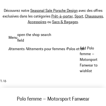
Découvrez notre
Seasonal Sale Porsche Design
avec des offres
exclusives dans les catégories
Prêt-à-porter
,
Sport
,
Chaussures
,
Accessoires
ou
Sacs & Bagages
.
Aller
open the shop search
Menu
au
field
My sh
contenu
Add Polo
Vêtements
Vêtements pour femmes
Polos et chemises - fe
/
/
principal
femme –
Motorsport
Fanwear to
wishlist
1
/
6
Polo femme – Motorsport Fanwear