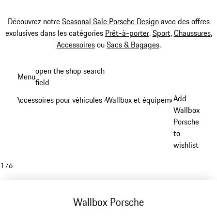
Découvrez notre
Seasonal Sale Porsche Design
avec des offres
exclusives dans les catégories
Prêt-à-porter
,
Sport
,
Chaussures
,
Accessoires
ou
Sacs & Bagages
.
Aller
open the shop search
Menu
au
field
My sh
contenu
Add
Accessoires pour véhicules
Wallbox et équipement de rechar
/
principal
Wallbox
Porsche
to
wishlist
1
/
6
Wallbox Porsche