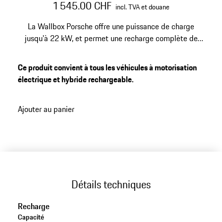
1 545.00 CHF
incl. TVA et douane
La Wallbox Porsche offre une puissance de charge
jusqu'à 22 kW, et permet une recharge complète de
1
votre véhicule électrique Porsche en 5 heures
. En
l'intégrant à l'application My Porsche, vous pouvez
Ce produit convient à tous les véhicules à motorisation
contrôler et suivre à distance l’avancement de la
électrique et hybride rechargeable.
recharge de votre véhicule.
Ajouter au panier
Détails techniques
Recharge
Capacité