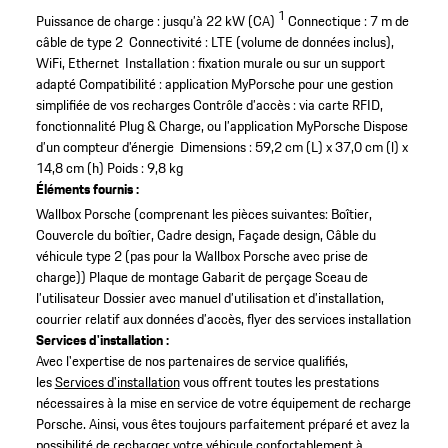
1
Puissance de charge : jusqu’à 22 kW (CA)
Connectique : 7 m de
câble de type 2
Connectivité : LTE (volume de données inclus),
WiFi, Ethernet
Installation : fixation murale ou sur un support
adapté
Compatibilité : application MyPorsche pour une gestion
simplifiée de vos recharges
Contrôle d’accès : via carte RFID,
fonctionnalité Plug & Charge, ou l’application MyPorsche
Dispose
d’un compteur d’énergie
Dimensions : 59,2 cm (L) x 37,0 cm (l) x
14,8 cm (h)
Poids : 9,8 kg
Éléments fournis :
Wallbox Porsche (comprenant les pièces suivantes: Boîtier,
Couvercle du boîtier, Cadre design, Façade design, Câble du
véhicule type 2 (pas pour la Wallbox Porsche avec prise de
charge))
Plaque de montage
Gabarit de perçage
Sceau de
l’utilisateur
Dossier avec manuel d’utilisation et d’installation,
courrier relatif aux données d’accès, flyer des services installation
Services d'installation :
Avec l'expertise de nos partenaires de service qualifiés,
les
Services d'installation
vous offrent toutes les prestations
nécessaires à la mise en service de votre équipement de recharge
Porsche. Ainsi, vous êtes toujours parfaitement préparé et avez la
possibilité de recharger votre véhicule confortablement à