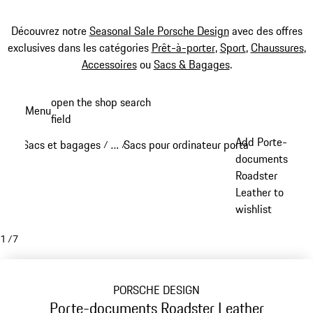
Découvrez notre
Seasonal Sale Porsche Design
avec des offres
exclusives dans les catégories
Prêt-à-porter
,
Sport
,
Chaussures
,
Accessoires
ou
Sacs & Bagages
.
Aller
open the shop search
Menu
au
field
My sh
contenu
Add Porte-
Sacs et bagages
…
Sacs pour ordinateur portable
Porsche D
/
/
/
principal
Reveal collapsed breadcrumb items
documents
Roadster
Leather to
wishlist
1
/
7
PORSCHE DESIGN
Porte-documents Roadster Leather