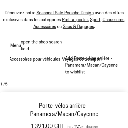
Découvrez notre
Seasonal Sale Porsche Design
avec des offres
exclusives dans les catégories
Prêt-à-porter
,
Sport
,
Chaussures
,
Accessoires
ou
Sacs & Bagages
.
Aller
open the shop search
Menu
au
field
My sh
contenu
Add Porte-vélos arrière -
Accessoires pour véhicules
Voyages et transports
/
/
principal
Panamera/Macan/Cayenne
to wishlist
1
/
5
Porte-vélos arrière -
Panamera/Macan/Cayenne
1 391.00 CHF
incl. TVA et douane