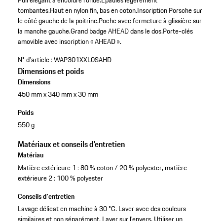
Pull élégant à encolure ronde.
Épaules légèrement
tombantes.
Haut en nylon fin, bas en coton.
Inscription Porsche sur
le côté gauche de la poitrine.
Poche avec fermeture à glissière sur
la manche gauche.
Grand badge AHEAD dans le dos.
Porte-clés
amovible avec inscription « AHEAD ».
N° d'article :
WAP301XXL0SAHD
Dimensions et poids
Dimensions
450 mm x 340 mm x 30 mm
Poids
550 g
Matériaux et conseils d'entretien
Matériau
Matière extérieure 1 : 80 % coton / 20 % polyester, matière
extérieure 2 : 100 % polyester
Conseils d'entretien
Lavage délicat en machine à 30 °C. Laver avec des couleurs
similaires et non séparément. Laver sur l’envers. Utiliser un