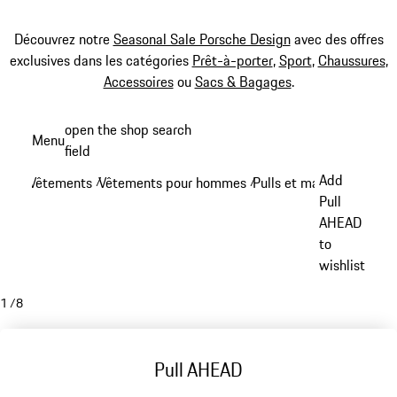
Découvrez notre
Seasonal Sale Porsche Design
avec des offres
exclusives dans les catégories
Prêt-à-porter
,
Sport
,
Chaussures
,
Accessoires
ou
Sacs & Bagages
.
Aller
open the shop search
Menu
au
field
My sh
contenu
Add
Vêtements
Vêtements pour hommes
Pulls et manches longue
/
/
principal
Pull
AHEAD
to
wishlist
1
/
8
Pull AHEAD