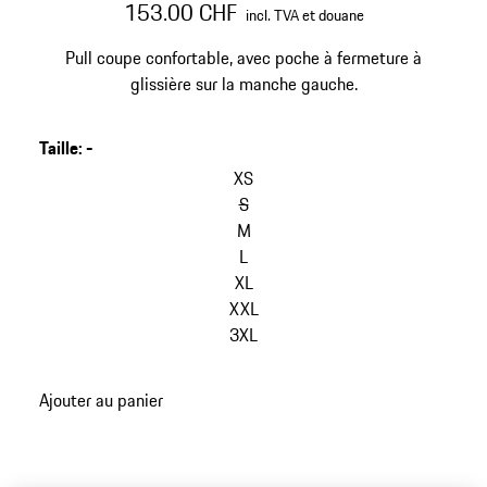
153.00 CHF
incl. TVA et douane
Pull coupe confortable, avec poche à fermeture à
glissière sur la manche gauche.
Taille
:
-
sauter
les
XS
variantes
S
(Taille)
M
L
XL
XXL
3XL
retour
Ajouter au panier
aux
variantes
(Taille)