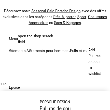
Découvrez notre
Seasonal Sale Porsche Design
avec des offres
exclusives dans les catégories
Prêt-à-porter
,
Sport
,
Chaussures
,
Accessoires
ou
Sacs & Bagages
.
Aller
open the shop search
Menu
au
field
My sh
contenu
Add
Vêtements
Vêtements pour hommes
Pulls et manches longue
/
/
principal
Pull ras
de cou
to
wishlist
1
/
5
Épuisé
PORSCHE DESIGN
Pull ras de cou