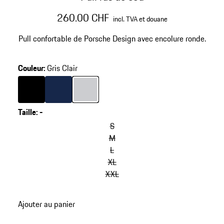
260.00 CHF
incl. TVA et douane
Pull confortable de Porsche Design avec encolure ronde.
Couleur
:
Gris Clair
Couleur
Couleur
Noir Jeet
Couleur
Bleu Foncé
Gris Clair
Taille
:
-
S
M
L
XL
XXL
Ajouter au panier