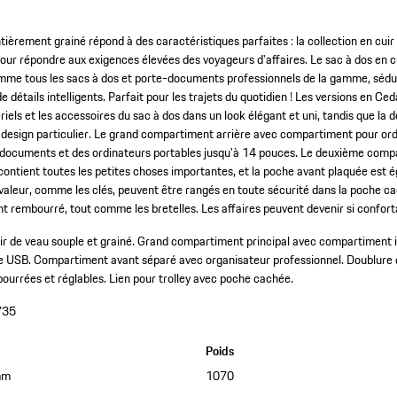
ntièrement grainé répond à des caractéristiques parfaites : la collection en cu
ur répondre aux exigences élevées des voyageurs d'affaires. Le sac à dos en 
mme tous les sacs à dos et porte-documents professionnels de la gamme, sédui
de détails intelligents. Parfait pour les trajets du quotidien ! Les versions en C
iels et les accessoires du sac à dos dans un look élégant et uni, tandis que la 
 design particulier. Le grand compartiment arrière avec compartiment pour ord
 documents et des ordinateurs portables jusqu'à 14 pouces. Le deuxième comp
contient toutes les petites choses importantes, et la poche avant plaquée est 
 valeur, comme les clés, peuvent être rangés en toute sécurité dans la poche ca
nt rembourré, tout comme les bretelles. Les affaires peuvent devenir si confort
ir de veau souple et grainé.
Grand compartiment principal avec compartiment i
se USB.
Compartiment avant séparé avec organisateur professionnel.
Doublure 
ourrées et réglables.
Lien pour trolley avec poche cachée.
735
Poids
mm
1070