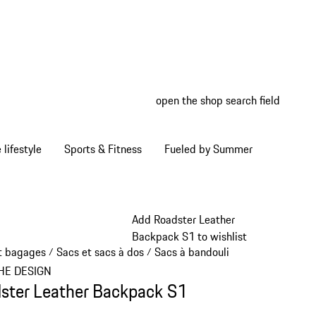
open the shop search field
My wish
My shop
Home lifestyle
Sports & Fitness
Fueled by Summer
Add Roadster Leather
Backpack S1 to wishlist
t bagages
Sacs et sacs à dos
Sacs à bandoulière
/
/
/
HE DESIGN
ster Leather Backpack S1