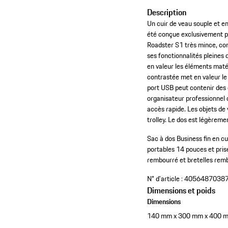
Description
Un cuir de veau souple et e
été conçue exclusivement po
Roadster S1 très mince, co
ses fonctionnalités pleines 
en valeur les éléments matér
contrastée met en valeur le
port USB peut contenir des
organisateur professionnel 
accès rapide. Les objets de
trolley. Le dos est légèreme
Sac à dos Business fin en cu
portables 14 pouces et pri
rembourré et bretelles remb
N° d'article :
4056487038
Dimensions et poids
Dimensions
140 mm x 300 mm x 400 