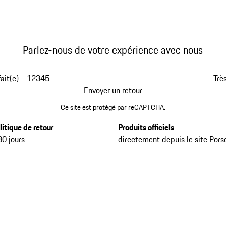
Parlez-nous de votre expérience avec nous
fait(e)
1
2
3
4
5
Très
Envoyer un retour
Ce site est protégé par reCAPTCHA.
litique de retour
Produits officiels
30 jours
directement depuis le site Pors