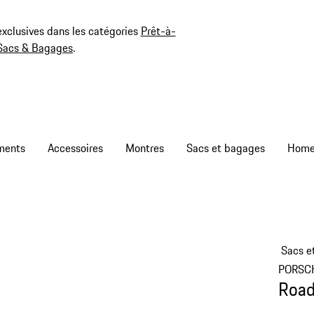
exclusives dans les catégories
Prêt-à-
Sacs & Bagages
.
ments
Accessoires
Montres
Sacs et bagages
Sacs e
PORSC
Road