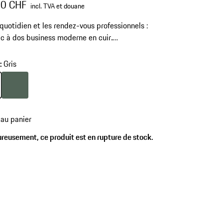
00 CHF
incl. TVA et douane
 quotidien et les rendez-vous professionnels :
ac à dos business moderne en cuir.
iment principal pour ordinateurs portables 14
, deuxième compartiment avec organisateur
r
:
Gris
ionnel. Éléments matériels et accessoires au
i élégant. Doublure de couleur contrastée.
Couleur
Gris
cedar green
 au panier
reusement, ce produit est en rupture de stock.