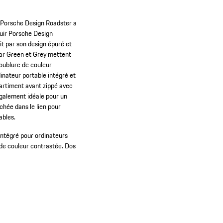
ir Porsche Design Roadster a
cuir Porsche Design
t par son design épuré et
edar Green et Grey mettent
doublure de couleur
inateur portable intégré et
artiment avant zippé avec
également idéale pour un
chée dans le lien pour
ables.
ntégré pour ordinateurs
de couleur contrastée.
Dos