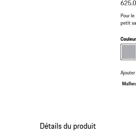
625.
Pour le
petit s
Compart
pouces
Couleu
profess
look un
Couleur
Ajouter
Malheu
Détails du produit