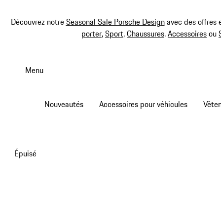
Découvrez notre
Seasonal Sale Porsche Design
avec des offres 
porter
,
Sport
,
Chaussures
,
Accessoires
ou
Aller
au
Menu
contenu
principal
Nouveautés
Accessoires pour véhicules
Vête
Épuisé