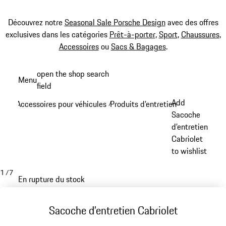
Découvrez notre
Seasonal Sale Porsche Design
avec des offres
exclusives dans les catégories
Prêt-à-porter
,
Sport
,
Chaussures
,
Accessoires
ou
Sacs & Bagages
.
Aller
open the shop search
Menu
au
field
My sh
contenu
Add
Accessoires pour véhicules
Produits d’entretien et outils
/
/
principal
Sacoche
d’entretien
Cabriolet
to wishlist
1
/
7
En rupture du stock
Sacoche d’entretien Cabriolet