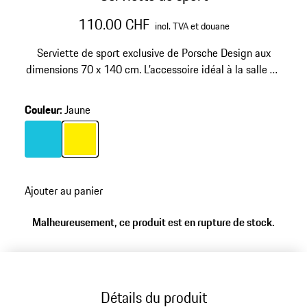
110.00 CHF
incl. TVA et douane
Serviette de sport exclusive de Porsche Design aux
dimensions 70 x 140 cm. L’accessoire idéal à la salle de
sport avec sa poche dissimulée pour les objets de
valeur et la possibilité de la suspendre aux
Couleur
:
Jaune
équipements.
Couleur
Couleur
Turquoise
Jaune
Ajouter au panier
Malheureusement, ce produit est en rupture de stock.
Détails du produit