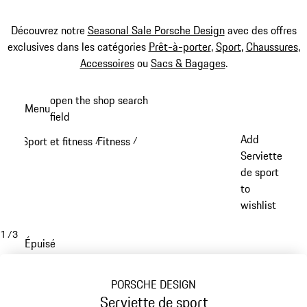
Découvrez notre
Seasonal Sale Porsche Design
avec des offres
exclusives dans les catégories
Prêt-à-porter
,
Sport
,
Chaussures
,
Accessoires
ou
Sacs & Bagages
.
Aller
open the shop search
Menu
au
field
My sh
contenu
Add
Sport et fitness
Fitness
/
/
principal
Serviette
de sport
to
wishlist
1
/
3
Épuisé
PORSCHE DESIGN
Serviette de sport