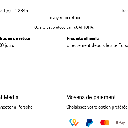
fait(e)
1
2
3
4
5
Très
Envoyer un retour
Ce site est protégé par reCAPTCHA.
litique de retour
Produits officiels
30 jours
directement depuis le site Pors
al Media
Moyens de paiement
nnecter à Porsche
Choisissez votre option préférée