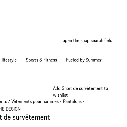
open the shop search field
My wish
My shop
Home lifestyle
Sports & Fitness
Fueled by Summer
Add Short de survêtement to
wishlist
ents
Vêtements pour hommes
Pantalons
/
/
/
HE DESIGN
t de survêtement