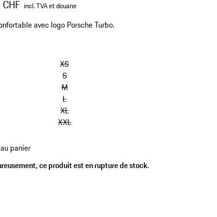
0 CHF
incl. TVA et douane
onfortable avec logo Porsche Turbo.
XS
S
M
L
XL
XXL
 au panier
reusement, ce produit est en rupture de stock.