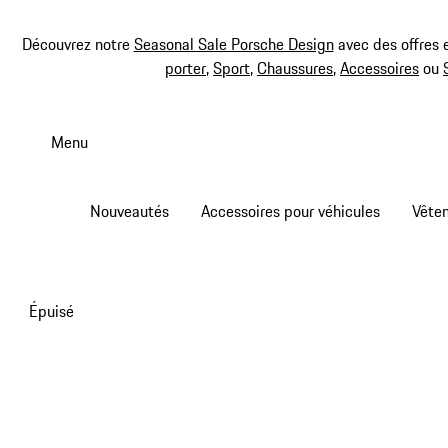
Découvrez notre
Seasonal Sale Porsche Design
avec des offres 
porter
,
Sport
,
Chaussures
,
Accessoires
ou
Aller
au
Menu
contenu
principal
Nouveautés
Accessoires pour véhicules
Vête
Épuisé