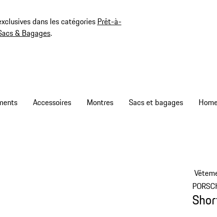
exclusives dans les catégories
Prêt-à-
Sacs & Bagages
.
ments
Accessoires
Montres
Sacs et bagages
Vêtem
PORSC
Shor