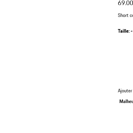
69.0
Short c
Taille
:
-
Ajouter
Malheu