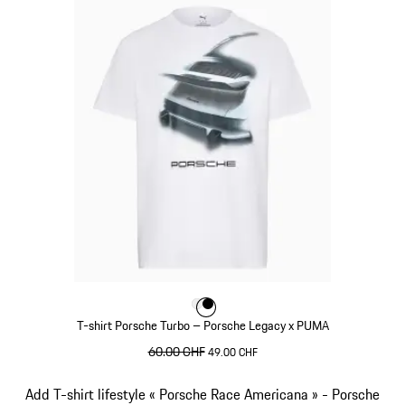
Couleur
Couleur
Couleur
Blanc
Noir
T-shirt Porsche Turbo – Porsche Legacy x PUMA
prix initial
60.00 CHF
prix de vente
49.00 CHF
Blanc
Diapositive 8 sur 10
Add T-shirt lifestyle « Porsche Race Americana » - Porsche