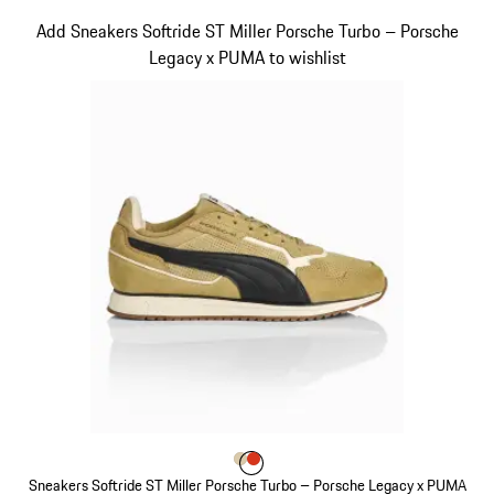
Blanc
Diapositive 9 sur 10
Add Sneakers Softride ST Miller Porsche Turbo – Porsche
Legacy x PUMA to wishlist
Couleur
Couleur
Couleur
Beige
Orange Fusion
Sneakers Softride ST Miller Porsche Turbo – Porsche Legacy x PUMA