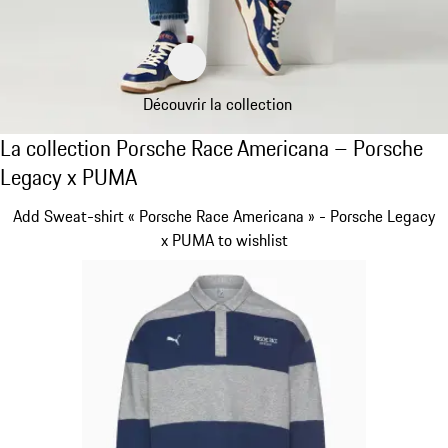
Découvrir la collection
La collection Porsche Race Americana – P
La collection Porsche Race Americana – Porsche
Legacy x PUMA
Diapositive 1 sur 10
Add Sweat-shirt « Porsche Race Americana » - Porsche Legacy
x PUMA to wishlist