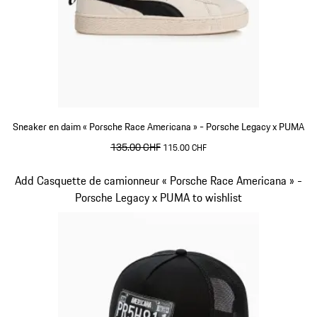
Sneaker en daim « Porsche Race Americana » - Porsche Legacy x PUMA
prix initial
135.00 CHF
prix de vente
115.00 CHF
Blanc
Diapositive 3 sur 10
Add Casquette de camionneur « Porsche Race Americana » -
Porsche Legacy x PUMA to wishlist