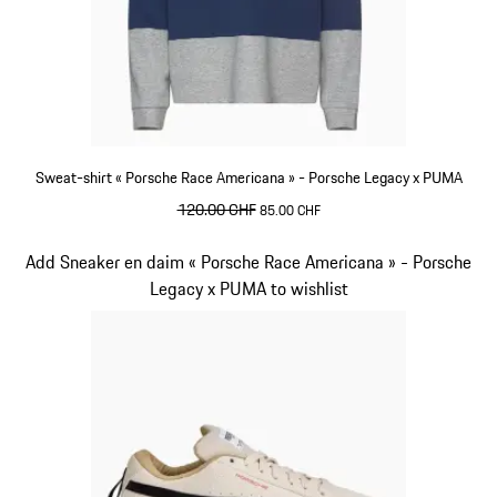
Sweat-shirt « Porsche Race Americana » - Porsche Legacy x PUMA
prix initial
120.00 CHF
prix de vente
85.00 CHF
blue depth
Diapositive 2 sur 10
Add Sneaker en daim « Porsche Race Americana » - Porsche
Legacy x PUMA to wishlist