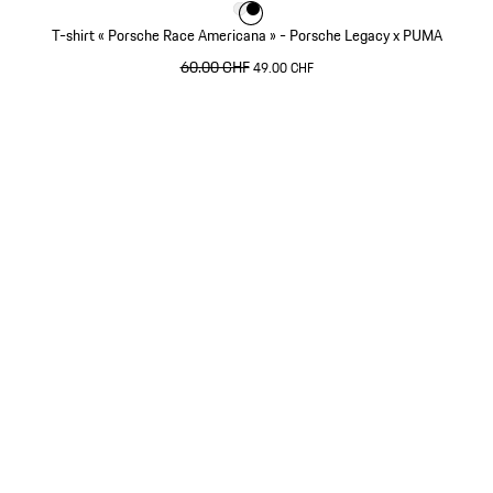
Couleur
Couleur
Couleur
Blanc
Noir
T-shirt « Porsche Race Americana » - Porsche Legacy x PUMA
prix initial
60.00 CHF
prix de vente
49.00 CHF
Blanc
Revenir
au
début
de
la
galerie
de
produits