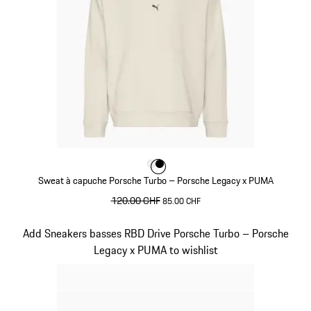
Couleur
Couleur
Couleur
Blanc
Noir
Sweat à capuche Porsche Turbo – Porsche Legacy x PUMA
prix initial
120.00 CHF
prix de vente
85.00 CHF
Blanc
Diapositive 5 sur 10
Add Sneakers basses RBD Drive Porsche Turbo – Porsche
Legacy x PUMA to wishlist