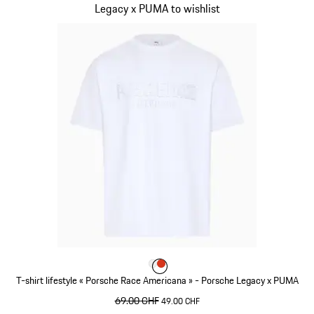
Legacy x PUMA to wishlist
Couleur
Couleur
Couleur
Blanc
Orange Fusion
T-shirt lifestyle « Porsche Race Americana » - Porsche Legacy x PUMA
prix initial
69.00 CHF
prix de vente
49.00 CHF