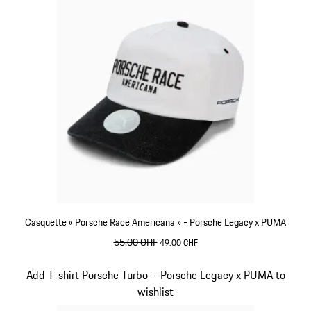
Casquette « Porsche Race Americana » - Porsche Legacy x PUMA
prix initial
55.00 CHF
prix de vente
49.00 CHF
Blanc
Diapositive 7 sur 10
Add T-shirt Porsche Turbo – Porsche Legacy x PUMA to
wishlist