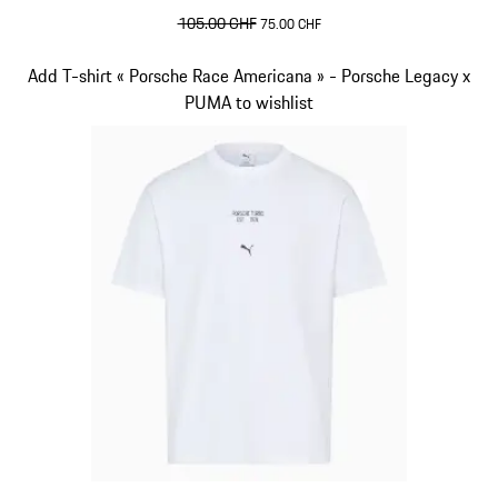
prix initial
105.00 CHF
prix de vente
75.00 CHF
Beige
Diapositive 10 sur 10
Add T-shirt « Porsche Race Americana » - Porsche Legacy x
PUMA to wishlist