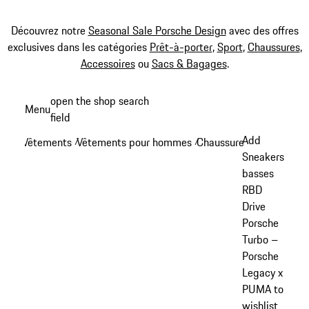
Découvrez notre
Seasonal Sale Porsche Design
avec des offres
exclusives dans les catégories
Prêt-à-porter
,
Sport
,
Chaussures
,
Accessoires
ou
Sacs & Bagages
.
Aller
open the shop search
Menu
au
field
My sh
contenu
Add
Vêtements
Vêtements pour hommes
Chaussures
/
/
/
principal
Sneakers
basses
RBD
Drive
Porsche
Turbo –
Porsche
Legacy x
PUMA to
wishlist