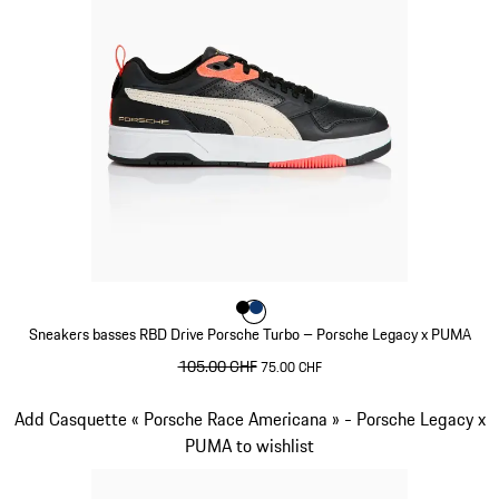
Couleur
Couleur
Couleur
Noir
blue depth
Sneakers basses RBD Drive Porsche Turbo – Porsche Legacy x PUMA
prix initial
105.00 CHF
prix de vente
75.00 CHF
Noir
Diapositive 6 sur 10
Add Casquette « Porsche Race Americana » - Porsche Legacy x
PUMA to wishlist