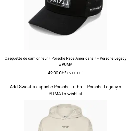
Casquette de camionneur « Porsche Race Americana » - Porsche Legacy
x PUMA
prix initial
49.00 CHF
prix de vente
39.00 CHF
Noir
Diapositive 4 sur 10
Add Sweat à capuche Porsche Turbo – Porsche Legacy x
PUMA to wishlist