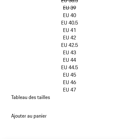
EU 38.5
(Taille)
EU 39
EU 40
EU 40.5
EU 41
EU 42
EU 42.5
EU 43
EU 44
EU 44.5
EU 45
EU 46
EU 47
Tableau des tailles
retour
aux
Ajouter au panier
variantes
(Taille)