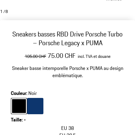
1
/
8
Sneakers basses RBD Drive Porsche Turbo
– Porsche Legacy x PUMA
prix initial
prix de vente
incl. TVA et douane
75.00 CHF
105.00 CHF
incl. TVA et douane
Sneaker basse intemporelle Porsche x PUMA au design
emblématique.
Couleur
:
Noir
Couleur
Couleur
Noir
blue depth
Taille
:
-
sauter
les
EU 38
variantes