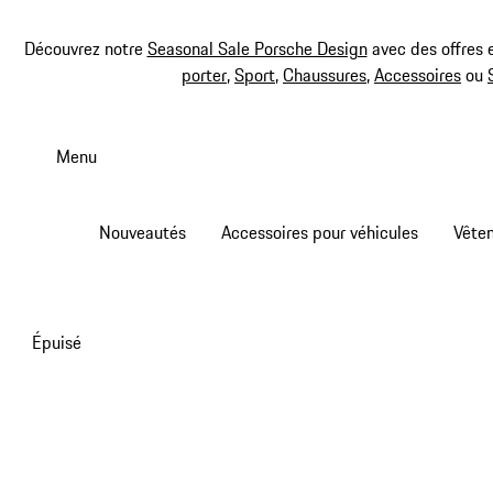
Découvrez notre
Seasonal Sale Porsche Design
avec des offres 
porter
,
Sport
,
Chaussures
,
Accessoires
ou
Aller
au
Menu
contenu
principal
Nouveautés
Accessoires pour véhicules
Vête
Épuisé