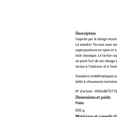
Description
Inspirée par le design inco
La sneaker Terrace avec son
superpositions en nylon et e
look classique. Le tartan r
un point fort de son design
tartan à l’intérieur et à l’ext
Sneakers emblématiques ave
boîte à chaussures exclusiv
N° d'article :
4056487071
Dimensions et poids
Poids
832 g
Matériaux et conseils d'