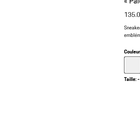
« Pa
135.
Sneaker
emblém
Couleu
Couleur
Taille
:
-