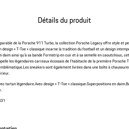
Détails du produit
mparable de la Porsche 911 Turbo, la collection Porsche Legacy offre style et 
 design « T-Toe » classique incarne la tradition du football et un design intem
n daim ainsi qu’à sa bande Formstrip en cuir et à sa semelle en caoutchouc, cet
appelle les légendaires carreaux écossais de l’habitacle de la première Porsche
 emblématique.Les sneakers sont également livrées dans une boîte à chaussures
érieur.
c tartan légendaire.
Avec design « T-Toe » classique.
Superpositions en daim.
B
e.
831
entretien