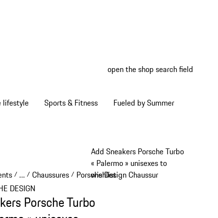
open the shop search field
My wish
My shop
Home lifestyle
Sports & Fitness
Fueled by Summer
Add Sneakers Porsche Turbo
« Palermo » unisexes to
ents
…
Chaussures
Porsche Design Chaussures
wishlist
/
/
/
/
Reveal collapsed breadcrumb items
HE DESIGN
kers Porsche Turbo