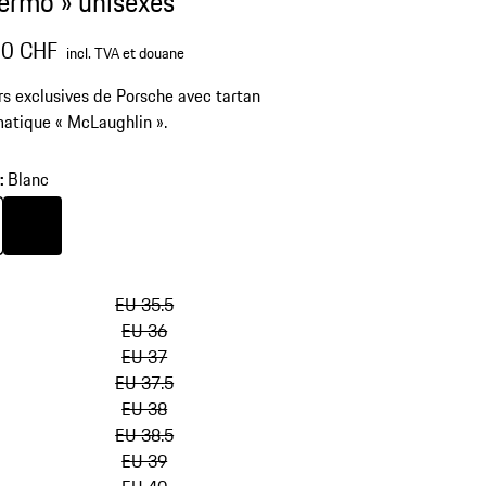
lermo » unisexes
00 CHF
incl. TVA et douane
s exclusives de Porsche avec tartan
atique « McLaughlin ».
r
:
Blanc
Couleur
Blanc
Noir
sauter
les
EU 35.5
variantes
EU 36
(Taille)
EU 37
EU 37.5
EU 38
EU 38.5
EU 39