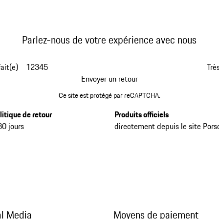
Parlez-nous de votre expérience avec nous
fait(e)
1
2
3
4
5
Très
Envoyer un retour
Ce site est protégé par reCAPTCHA.
litique de retour
Produits officiels
30 jours
directement depuis le site Pors
al Media
Moyens de paiement