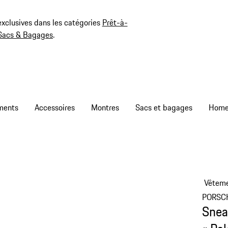
exclusives dans les catégories
Prêt-à-
Sacs & Bagages
.
ments
Accessoires
Montres
Sacs et bagages
Vêtem
PORSC
Snea