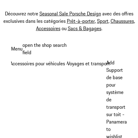
Découvrez notre
Seasonal Sale Porsche Design
avec des offres
exclusives dans les catégories
Prêt-à-porter
,
Sport
,
Chaussures
,
Accessoires
ou
Sacs & Bagages
.
Aller
open the shop search
Menu
au
field
My sh
contenu
Add
Accessoires pour véhicules
Voyages et transports
/
/
principal
Support
de base
pour
système
de
transport
sur toit -
Panamera
to
wishlist