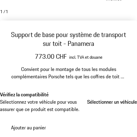
1
/
1
Support de base pour système de transport
sur toit - Panamera
773.00 CHF
incl. TVA et douane
Convient pour le montage de tous les modules
complémentaires Porsche tels que les coffres de toit ou
les porte-vélos. Les barres transversales verrouillables
en aluminium léger sont solidement ancrées dans les
Vérifiez la compatibilité
glissières latérales du toit.
Sélectionnez votre véhicule pour vous
Sélectionner un véhicule
Sélectionner un véhicule
assurer que ce produit est compatible.
Ajouter au panier