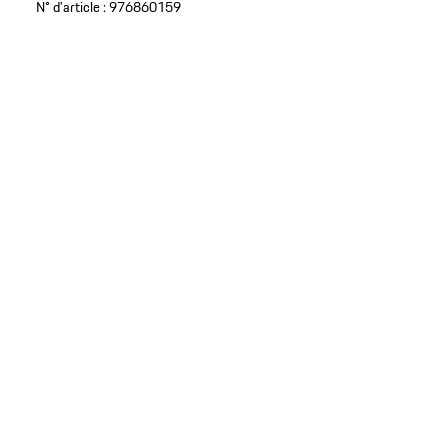
N° d'article :
976860159