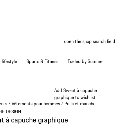
open the shop search field
My wish
My shop
Home lifestyle
Sports & Fitness
Fueled by Summer
Add Sweat à capuche
graphique to wishlist
ents
Vêtements pour hommes
Pulls et manches longues
/
/
/
HE DESIGN
t à capuche graphique