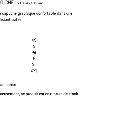
00 CHF
incl. TVA et douane
 capuche graphique confortable dans une
écontractée.
XS
S
M
L
XL
XXL
 au panier
reusement, ce produit est en rupture de stock.