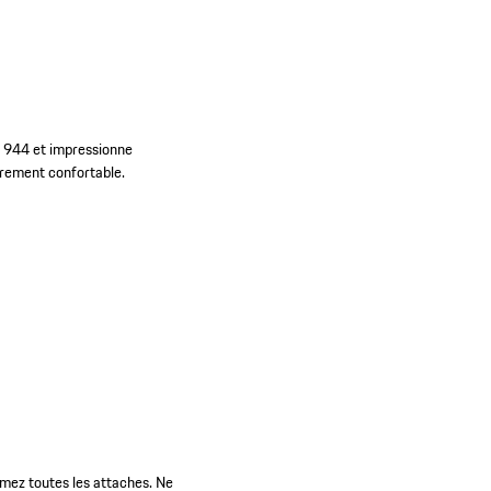
bo 944 et impressionne
ièrement confortable.
rmez toutes les attaches. Ne