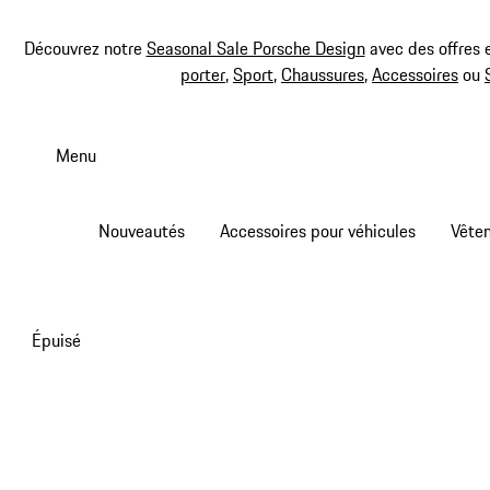
Découvrez notre
Seasonal Sale Porsche Design
avec des offres 
porter
,
Sport
,
Chaussures
,
Accessoires
ou
Aller
au
Menu
contenu
principal
Nouveautés
Accessoires pour véhicules
Vête
Épuisé