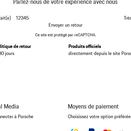
Parlez-nous de votre expérience avec nous
fait(e)
1
2
3
4
5
Très
Envoyer un retour
Ce site est protégé par reCAPTCHA.
litique de retour
Produits officiels
30 jours
directement depuis le site Pors
al Media
Moyens de paiement
nnecter à Porsche
Choisissez votre option préférée