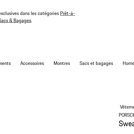
exclusives dans les catégories
Prêt-à-
Sacs & Bagages
.
ments
Accessoires
Montres
Sacs et bagages
Vêtem
PORSC
Swea