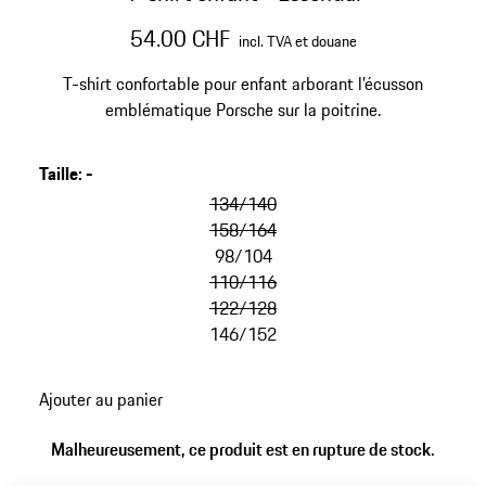
54.00 CHF
incl. TVA et douane
T-shirt confortable pour enfant arborant l’écusson
emblématique Porsche sur la poitrine.
Taille
:
-
134/140
158/164
98/104
110/116
122/128
146/152
Ajouter au panier
Malheureusement, ce produit est en rupture de stock.