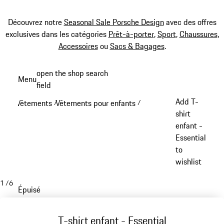
Découvrez notre
Seasonal Sale Porsche Design
avec des offres
exclusives dans les catégories
Prêt-à-porter
,
Sport
,
Chaussures
,
Accessoires
ou
Sacs & Bagages
.
Aller
open the shop search
Menu
au
field
My sh
contenu
Add T-
Vêtements
Vêtements pour enfants
/
/
principal
shirt
enfant -
Essential
to
wishlist
1
/
6
Épuisé
T-shirt enfant - Essential