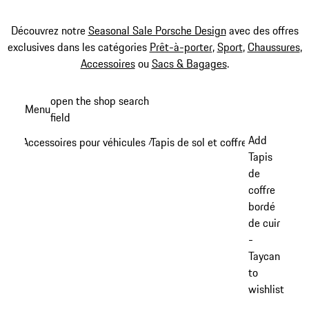
Découvrez notre
Seasonal Sale Porsche Design
avec des offres
exclusives dans les catégories
Prêt-à-porter
,
Sport
,
Chaussures
,
Accessoires
ou
Sacs & Bagages
.
Aller
open the shop search
Menu
au
field
My sh
contenu
Add
Accessoires pour véhicules
Tapis de sol et coffre à bagages
/
/
principal
Tapis
de
coffre
bordé
de cuir
-
Taycan
to
wishlist