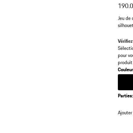
190.
Jeu de 
silhoue
Vérifiez
Sélecti
pour vo
produit
Couleu
Couleur
Parties
Ajouter