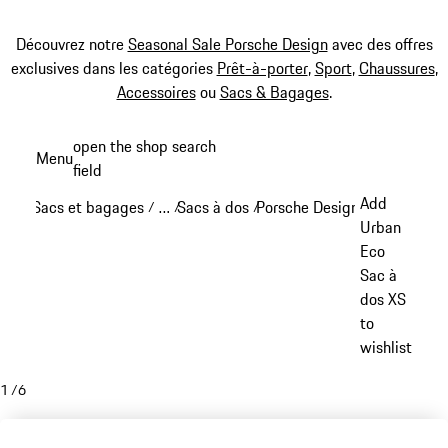
Découvrez notre
Seasonal Sale Porsche Design
avec des offres
exclusives dans les catégories
Prêt-à-porter
,
Sport
,
Chaussures
,
Accessoires
ou
Sacs & Bagages
.
Aller
open the shop search
Menu
au
field
My sh
contenu
Add
Sacs et bagages
…
Sacs à dos
Porsche Design sacs à dos
/
/
/
/
principal
Reveal collapsed breadcrumb items
Urban
Eco
Sac à
dos XS
to
wishlist
1
/
6