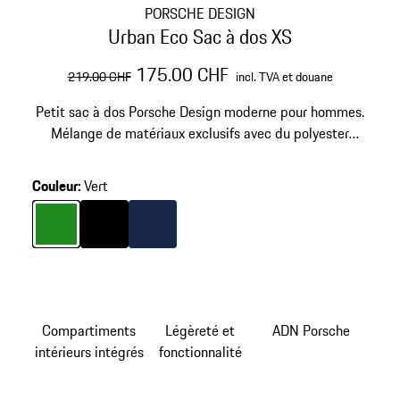
PORSCHE DESIGN
Urban Eco Sac à dos XS
prix initial
prix de vente
incl. TVA et douane
175.00 CHF
219.00 CHF
incl. TVA et douane
Petit sac à dos Porsche Design moderne pour hommes.
Mélange de matériaux exclusifs avec du polyester
recyclé. Compartiment pour ordinateur portable 13'' ou
tablette et lien trolley.
Couleur
:
Vert
Couleur
Couleur
Vert
Couleur
Noir
Bleu Foncé
Compartiments
Légèreté et
ADN Porsche
intérieurs intégrés
fonctionnalité