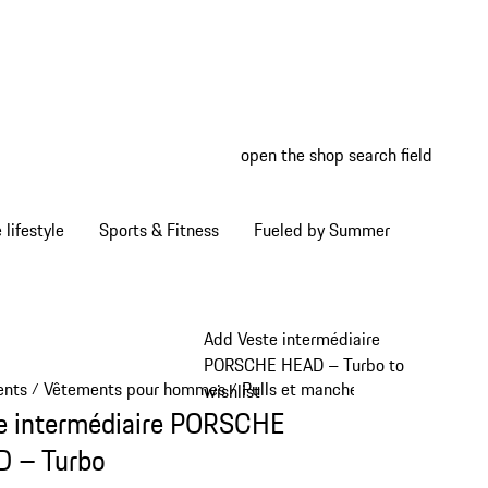
open the shop search field
My wish
My shop
Home lifestyle
Sports & Fitness
Fueled by Summer
Add Veste intermédiaire
PORSCHE HEAD – Turbo to
ents
Vêtements pour hommes
Pulls et manches longues
/
/
/
wishlist
e intermédiaire PORSCHE
 – Turbo