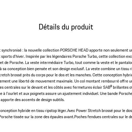
Détails du produit
 synchronisé : la nouvelle collection PORSCHE HEAD apporte non seulement une
sports d'hiver. Inspirée par les légendaires Porsche Turbo, cette collection exc
i et de Porsche. La veste intermédiaire Turbo, tout comme la veste et le pant
 à sa conception bien pensée et son design exclusif. La veste combine un tissu 
retch brossé près du corps pour le dos et les manches. Cette conception hybr
alement une liberté de mouvement maximale. Un col montant rembourré offre u
s centrales sur le devant et les côtés avec fermetures éclair SAB® brillantes o
e à l'ourlet et aux poignets assure un ajustement individuel. Une bande Porsche
 apporte des accents de design subtils.
onception hybride en tissu ripstop léger.
Avec Power Stretch brossé pour le dos
orsche tissée sur la zone des épaules avant.
Poches fendues centrales sur le d