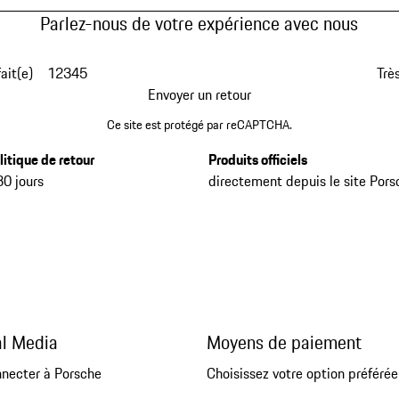
Parlez-nous de votre expérience avec nous
fait(e)
1
2
3
4
5
Très
Envoyer un retour
Ce site est protégé par reCAPTCHA.
litique de retour
Produits officiels
30 jours
directement depuis le site Pors
al Media
Moyens de paiement
nnecter à Porsche
Choisissez votre option préférée