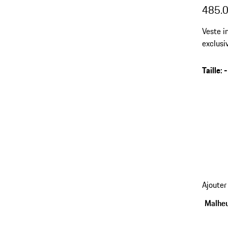
485.
Veste i
exclus
rembour
manche
Taille
:
-
retour
Ajouter
aux
variant
Malheu
(Taille)