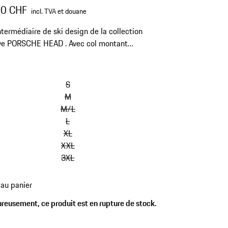
00 CHF
incl. TVA et douane
ntermédiaire de ski design de la collection
ive PORSCHE HEAD . Avec col montant
ré et Power Stretch brossé pour le dos et les
s.
sauter
les
S
variantes
M
(Taille)
M/L
L
XL
XXL
3XL
 au panier
es
reusement, ce produit est en rupture de stock.