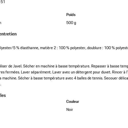
151
Poids
m
500 g
entretien
olyester/5 % élasthanne, matière 2 : 100 % polyester, doublure : 100 % polyest
iliser de Javel. Sécher en machine à basse température. Repasser à basse tem
res fermées. Laver séparément. Laver avec un détergent pour duvet. Rincer à l'e
a machine. Sécher à basse température avec 4 balles de tennis. Secouer délic
.
les
Couleur
Noir