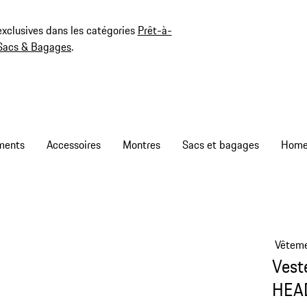
exclusives dans les catégories
Prêt-à-
Sacs & Bagages
.
ments
Accessoires
Montres
Sacs et bagages
Vêtem
Vest
HEAD