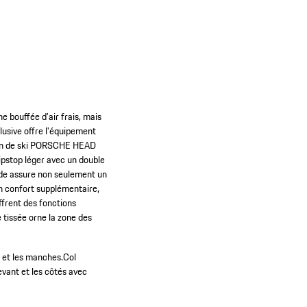
 bouffée d'air frais, mais
lusive offre l'équipement
alon de ski PORSCHE HEAD
ripstop léger avec un double
ide assure non seulement un
n confort supplémentaire,
ffrent des fonctions
 tissée orne la zone des
 et les manches.
Col
evant et les côtés avec