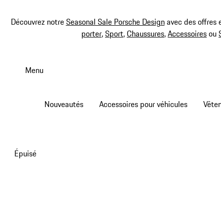
Découvrez notre
Seasonal Sale Porsche Design
avec des offres 
porter
,
Sport
,
Chaussures
,
Accessoires
ou
Aller
au
Menu
contenu
principal
Nouveautés
Accessoires pour véhicules
Vête
Épuisé