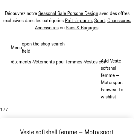
Découvrez notre
Seasonal Sale Porsche Design
avec des offres
exclusives dans les catégories
Prêt-à-porter
,
Sport
,
Chaussures
,
Accessoires
ou
Sacs & Bagages
.
Aller
open the shop search
Menu
au
field
My sh
contenu
Add Veste
Vêtements
Vêtements pour femmes
Vestes et manteaux - f
/
/
principal
softshell
femme –
Motorsport
Fanwear to
wishlist
1
/
7
Veste softshell femme – Motorsport