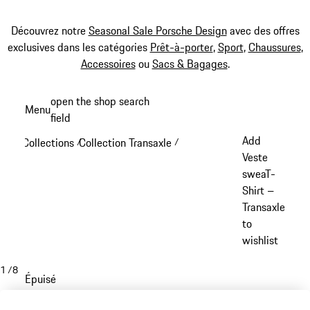
Découvrez notre
Seasonal Sale Porsche Design
avec des offres
exclusives dans les catégories
Prêt-à-porter
,
Sport
,
Chaussures
,
Accessoires
ou
Sacs & Bagages
.
Aller
open the shop search
Menu
au
field
My sh
contenu
Add
Collections
Collection Transaxle
/
/
principal
Veste
sweaT-
Shirt –
Transaxle
to
wishlist
1
/
8
Épuisé