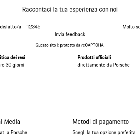
Raccontaci la tua esperienza con noi
disfatto/a
1
2
3
4
5
Molto s
Invia feedback
Questo sito è protetto da reCAPTCHA.
itica dei resi
Prodotti ufficiali
ro 30 giorni
direttamente da Porsche
al Media
Metodi di pagamento
ati a Porsche
Scegli la tua opzione preferita