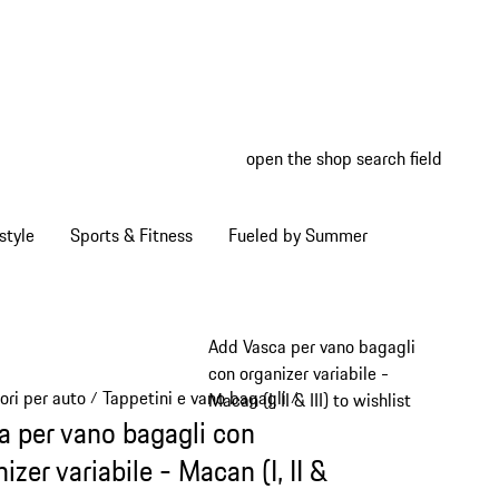
open the shop search field
My wish
My shop
style
Sports & Fitness
Fueled by Summer
Add Vasca per vano bagagli
con organizer variabile -
ori per auto
Tappetini e vano bagagli
/
/
Macan (I, II & III) to wishlist
a per vano bagagli con
izer variabile - Macan (I, II &