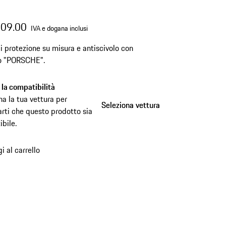
309.00
IVA e dogana inclusi
i protezione su misura e antiscivolo con
o "PORSCHE".
a la compatibilità
na la tua vettura per
Seleziona vettura
Seleziona vettura
arti che questo prodotto sia
bile.
i al carrello