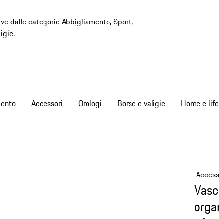
ive dalle categorie
Abbigliamento
,
Sport
,
ligie
.
mento
Accessori
Orologi
Borse e valigie
Home e life
Access
Vasc
organ