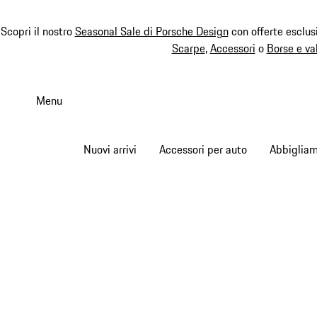
Scopri il nostro
Seasonal Sale di Porsche Design
con offerte esclus
Scarpe
,
Accessori
o
Borse e va
Passa
al
Menu
contenuto
principale
Nuovi arrivi
Accessori per auto
Abbiglia