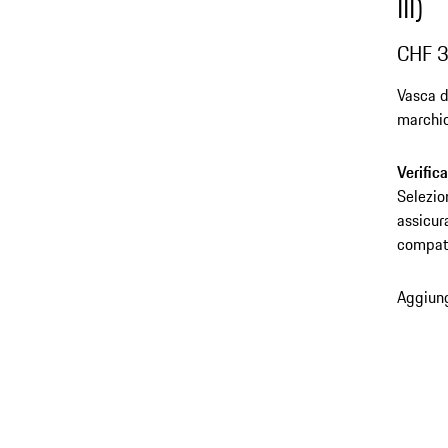
III)
CHF 
Vasca d
marchi
Verific
Selezio
assicur
compati
Aggiung