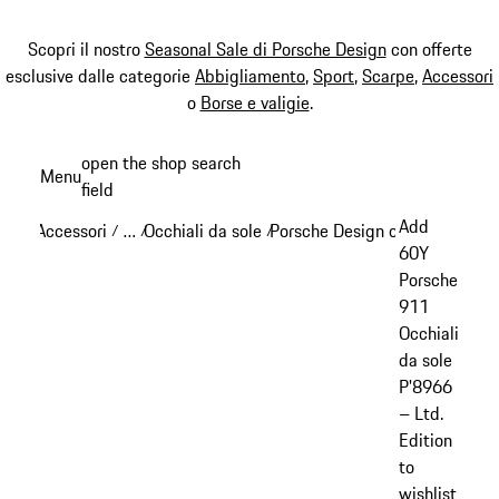
Scopri il nostro
Seasonal Sale di Porsche Design
con offerte
esclusive dalle categorie
Abbigliamento
,
Sport
,
Scarpe
,
Accessori
o
Borse e valigie
.
Passa
open the shop search
Menu
al
field
My sh
contenuto
Add
Accessori
…
Occhiali da sole
Porsche Design occhiali da sol
/
/
/
principale
Reveal collapsed breadcrumb items
60Y
Porsche
911
Occhiali
da sole
P'8966
– Ltd.
Edition
to
wishlist