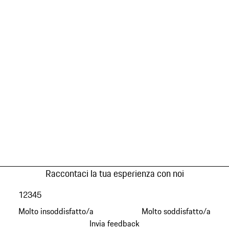
Raccontaci la tua esperienza con noi
1
2
3
4
5
Molto insoddisfatto/a
Molto soddisfatto/a
Invia feedback