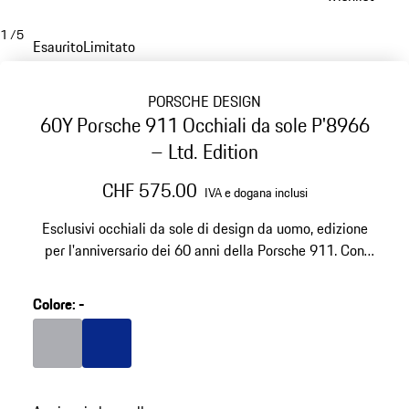
1
/
5
Esaurito
Limitato
PORSCHE DESIGN
60Y Porsche 911 Occhiali da sole P'8966
– Ltd. Edition
CHF 575.00
IVA e dogana inclusi
Esclusivi occhiali da sole di design da uomo, edizione
per l'anniversario dei 60 anni della Porsche 911. Con
innovativa tecnologia delle lenti VISION DRIVE™. In
titanio ultraleggero.
Colore
:
-
Colore
Grigio
Colore
Blu