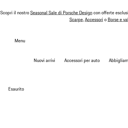
Scopri il nostro
Seasonal Sale di Porsche Design
con offerte esclus
Scarpe
,
Accessori
o
Borse e va
Passa
al
Menu
contenuto
principale
Nuovi arrivi
Accessori per auto
Abbiglia
Esaurito