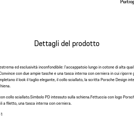
Purtro
Dettagli del prodotto
trema ed esclusività inconfondibile: l'accappatoio lungo in cotone di alta quali
i. Convince con due ampie tasche e una tasca interna con cerniera in cui riporre g
mpletano il look il taglio elegante, il collo sciallato, la scritta Porsche Design int
chiena.
on collo sciallato.
Simbolo PD intessuto sulla schiena.
Fettuccia con logo Porsch
i a filetto, una tasca interna con cerniera.
61