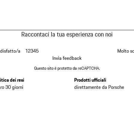
Raccontaci la tua esperienza con noi
disfatto/a
1
2
3
4
5
Molto s
Invia feedback
Questo sito è protetto da reCAPTCHA.
itica dei resi
Prodotti ufficiali
ro 30 giorni
direttamente da Porsche