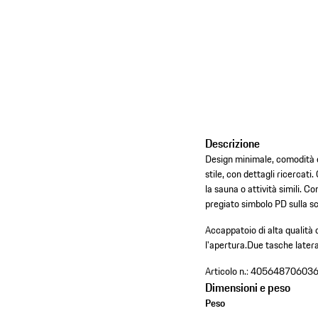
Descrizione
Design minimale, comodità es
stile, con dettagli ricercat
la sauna o attività simili. Co
pregiato simbolo PD sulla s
Accappatoio di alta qualità c
l'apertura.
Due tasche lateral
Articolo n.:
40564870603
Dimensioni e peso
Peso