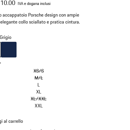
310.00
IVA e dogana inclusi
o accappatoio Porsche design con ampie
 elegante collo sciallato e pratica cintura.
Grigio
Grigio
Colore
Blu Scuro
-
XS/S
M/L
L
XL
XL/XXL
XXL
i al carrello