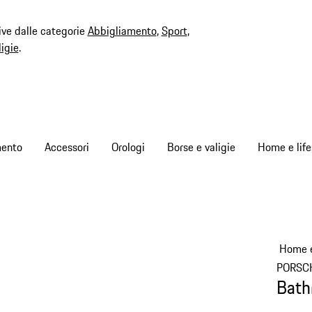
ive dalle categorie
Abbigliamento
,
Sport
,
ligie
.
mento
Accessori
Orologi
Borse e valigie
Home e life
Home e
PORSC
Bath