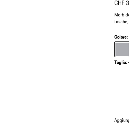
CHF 
Morbid
tasche,
Colore
:
Colore
Taglia
:
Aggiung