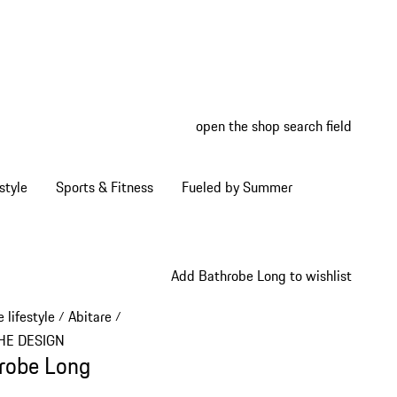
open the shop search field
My wish
My shop
style
Sports & Fitness
Fueled by Summer
Add Bathrobe Long to wishlist
 lifestyle
Abitare
/
/
HE DESIGN
robe Long