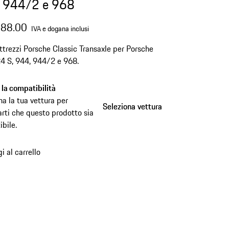
 944/2 e 968
488.00
IVA e dogana inclusi
ttrezzi Porsche Classic Transaxle per Porsche
4 S, 944, 944/2 e 968.
a la compatibilità
na la tua vettura per
Seleziona vettura
Seleziona vettura
arti che questo prodotto sia
bile.
i al carrello