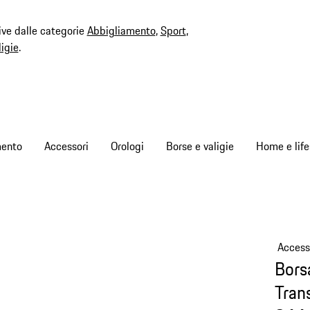
ive dalle categorie
Abbigliamento
,
Sport
,
ligie
.
mento
Accessori
Orologi
Borse e valigie
Home e life
Access
Bors
Tran