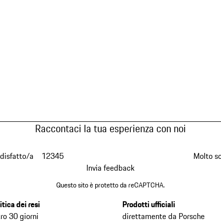
Raccontaci la tua esperienza con noi
disfatto/a
1
2
3
4
5
Molto s
Invia feedback
Questo sito è protetto da reCAPTCHA.
itica dei resi
Prodotti ufficiali
ro 30 giorni
direttamente da Porsche