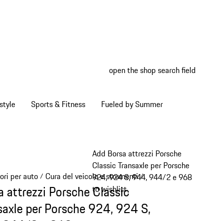
open the shop search field
My wish
My shop
style
Sports & Fitness
Fueled by Summer
Add Borsa attrezzi Porsche
Classic Transaxle per Porsche
ori per auto
Cura del veicolo e strumenti
/
/
924, 924 S, 944, 944/2 e 968
a attrezzi Porsche Classic
to wishlist
saxle per Porsche 924, 924 S,