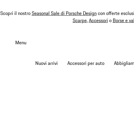
Scopri il nostro
Seasonal Sale di Porsche Design
con offerte esclus
Scarpe
,
Accessori
o
Borse e va
Passa
al
Menu
contenuto
principale
Nuovi arrivi
Accessori per auto
Abbiglia