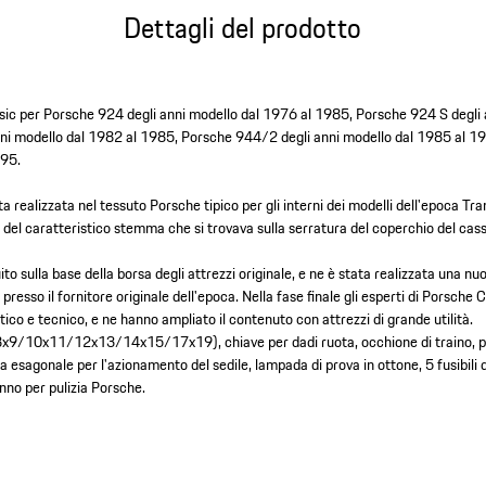
Dettagli del prodotto
sic per Porsche 924 degli anni modello dal 1976 al 1985, Porsche 924 S degli 
ni modello dal 1982 al 1985, Porsche 944/2 degli anni modello dal 1985 al 1
995.
ta realizzata nel tessuto Porsche tipico per gli interni dei modelli dell'epoca Tra
 del caratteristico stemma che si trovava sulla serratura del coperchio del cas
ito sulla base della borsa degli attrezzi originale, e ne è stata realizzata una nu
i presso il fornitore originale dell'epoca. Nella fase finale gli esperti di Porsche
tico e tecnico, e ne hanno ampliato il contenuto con attrezzi di grande utilità.
8x9/10x11/12x13/14x15/17x19), chiave per dadi ruota, occhione di traino, pi
a esagonale per l'azionamento del sedile, lampada di prova in ottone, 5 fusibili 
nno per pulizia Porsche.