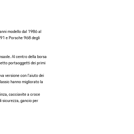
anni modello dal 1986 al
991 e Porsche 968 degli
nsaxle. Al centro della borsa
setto portaoggetti dei primi
ova versione con l'aiuto dei
 Classic hanno migliorato la
nza, cacciavite a croce
di sicurezza, gancio per