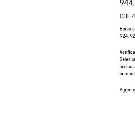
944,
CHF 
Borsa a
924, 92
Verific
Selezio
assicur
compati
Aggiung