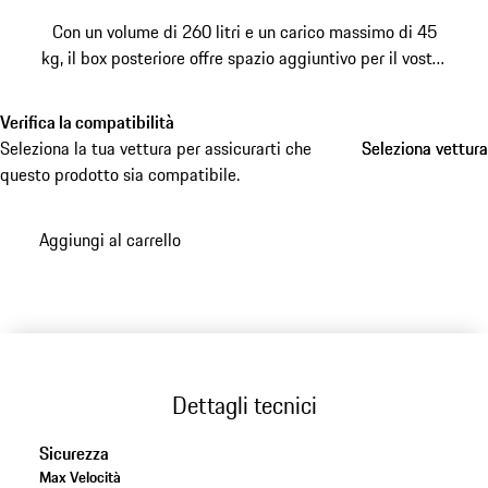
Con un volume di 260 litri e un carico massimo di 45
kg, il box posteriore offre spazio aggiuntivo per il vostro
prossimo viaggio. Nota: Il box posteriore può essere
utilizzato solo in combinazione con
il portabici
Verifica la compatibilità
posteriore Porsche
e il gancio di traino.
Seleziona la tua vettura per assicurarti che
Seleziona vettura
Seleziona vettura
questo prodotto sia compatibile.
Aggiungi al carrello
Dettagli tecnici
Sicurezza
Max Velocità