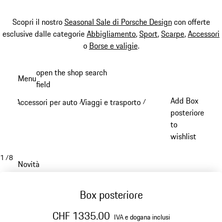
Scopri il nostro
Seasonal Sale di Porsche Design
con offerte
esclusive dalle categorie
Abbigliamento
,
Sport
,
Scarpe
,
Accessori
o
Borse e valigie
.
Passa
open the shop search
Menu
al
field
My sh
contenuto
Add Box
Accessori per auto
Viaggi e trasporto
/
/
principale
posteriore
to
wishlist
1
/
8
Novità
Box posteriore
CHF 1335.00
IVA e dogana inclusi