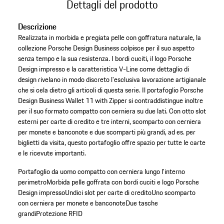
Dettagli del prodotto
Descrizione
Realizzata in morbida e pregiata pelle con goffratura naturale, la
collezione Porsche Design Business colpisce per il suo aspetto
senza tempo e la sua resistenza. I bordi cuciti, il logo Porsche
Design impresso e la caratteristica V-Line come dettaglio di
design rivelano in modo discreto l'esclusiva lavorazione artigianale
che si cela dietro gli articoli di questa serie. Il portafoglio Porsche
Design Business Wallet 11 with Zipper si contraddistingue inoltre
per il suo formato compatto con cerniera su due lati. Con otto slot
esterni per carte di credito e tre interni, scomparto con cerniera
per monete e banconote e due scomparti più grandi, ad es. per
biglietti da visita, questo portafoglio offre spazio per tutte le carte
e le ricevute importanti.
Portafoglio da uomo compatto con cerniera lungo l'interno
perimetro
Morbida pelle goffrata con bordi cuciti e logo Porsche
Design impresso
Undici slot per carte di credito
Uno scomparto
con cerniera per monete e banconote
Due tasche
grandi
Protezione RFID