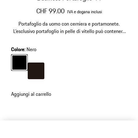
CHF 99.00
IVA e dogana inclusi
Portafoglio da uomo con cerniera e portamonete.
L'esclusivo portafoglio in pelle di vitello può contenere
banconote, 10 carte di credito, carta d'identità e
biglietti da visita.
Colore
:
Nero
Colore
Nero
Colore
Marrone Scuro
Aggiungi al carrello