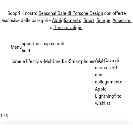
Scopri il nostro
Seasonal Sale di Porsche Design
con offerte
esclusive dalle categorie
Abbigliamento
,
Sport
,
Scarpe
,
Accessori
o
Borse e valigie
.
Passa
open the shop search
Menu
al
field
My sh
contenuto
Add Cavo di
Home e lifestyle
Multimedia
Smartphones e accessori
/
/
/
principale
carica USB
con
collegamento
Apple
Lightning® to
wishlist
1
/
3