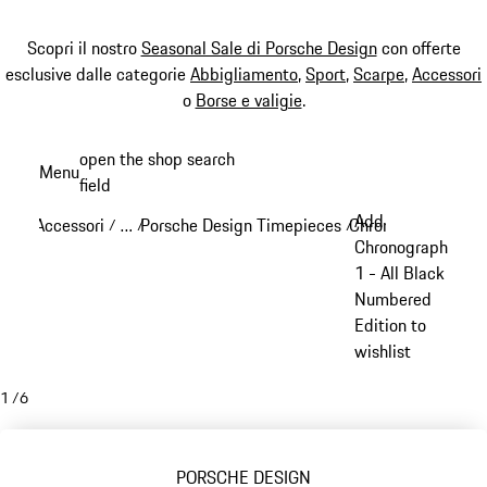
Scopri il nostro
Seasonal Sale di Porsche Design
con offerte
esclusive dalle categorie
Abbigliamento
,
Sport
,
Scarpe
,
Accessori
o
Borse e valigie
.
Passa
open the shop search
Menu
al
field
My sh
contenuto
Add
Accessori
…
Porsche Design Timepieces
Chronograph 1
/
/
/
/
principale
Reveal collapsed breadcrumb items
Chronograph
1 - All Black
Numbered
Edition to
wishlist
1
/
6
PORSCHE DESIGN