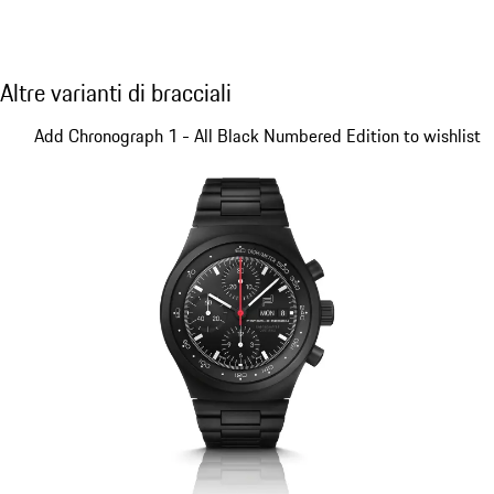
Altre varianti di bracciali
Altre varianti di bracciali
Diapositiva 1 di 5
Add Chronograph 1 - All Black Numbered Edition to wishlist