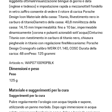
leggibilità ottimale
Visualizzazione bilingue di giorno e data
(inglese e tedesco) e impostazione rapida a mezzanotte
Il fondello
in vetro zaffiro consente di vedere il rotore di carica Porsche
Design Icon
Materiale della cassa: Titanio, Rivestimento nero in
carburo di titanio
Diametro della cassa: 40,8 mm
Altezza della
cassa: 14,15 mm
Impermeabilità: fino a 10 bar, impermeabile
dinamicamente (corona e pulsanti azionabili sott’acqua)
Cinturino:
Titanio con rivestimento in carburo di titanio nero, chiusura
pieghevole in titanio con regolazione fine
Meccanismo: Porsche
Design Cronografo calibro WERK 01.140, COSC
Durata della
carica: 48 ore
Peso: 125 grammi
Articolo n.:
WAP0710090PBLK
Dimensioni e peso
Peso
125 g
Materiale e suggerimenti per la cura
Suggerimenti per la cura
Pulire regolarmente l'orologio con acqua tiepida e sapone,
utilizzando un panno morbido. Dopo ogni immersione in acqua