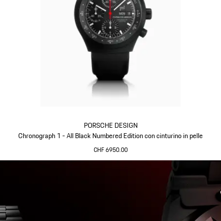
PORSCHE DESIGN
Chronograph 1 - All Black Numbered Edition con cinturino in pelle
CHF 6950.00
Nero
Torna
all'inizio
della
galleria
dei