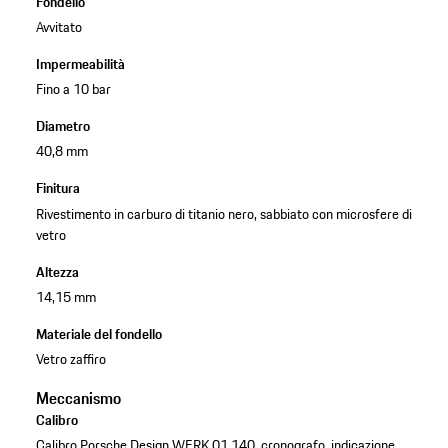
Fondello
Avvitato
Impermeabilità
Fino a 10 bar
Diametro
40,8 mm
Finitura
Rivestimento in carburo di titanio nero, sabbiato con microsfere di
vetro
Altezza
14,15 mm
Materiale del fondello
Vetro zaffiro
Meccanismo
Calibro
Calibro Porsche Design WERK 01.140, cronografo, indicazione