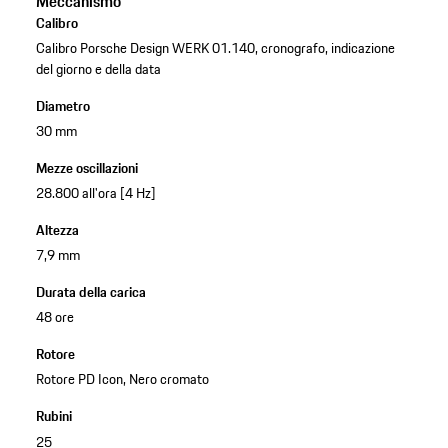
Meccanismo
Calibro
Calibro Porsche Design WERK 01.140, cronografo, indicazione
del giorno e della data
Diametro
30 mm
Mezze oscillazioni
28.800 all'ora [4 Hz]
Altezza
7,9 mm
Durata della carica
48 ore
Rotore
Rotore PD Icon, Nero cromato
Rubini
25