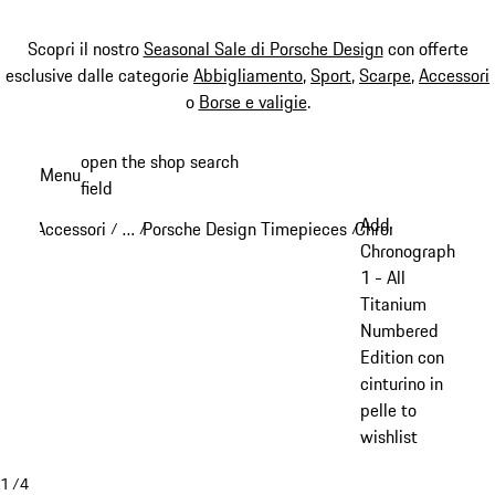
Scopri il nostro
Seasonal Sale di Porsche Design
con offerte
esclusive dalle categorie
Abbigliamento
,
Sport
,
Scarpe
,
Accessori
o
Borse e valigie
.
Passa
open the shop search
Menu
al
field
My sh
contenuto
Add
Accessori
…
Porsche Design Timepieces
Chronograph 1
/
/
/
/
principale
Reveal collapsed breadcrumb items
Chronograph
1 - All
Titanium
Numbered
Edition con
cinturino in
pelle to
wishlist
1
/
4