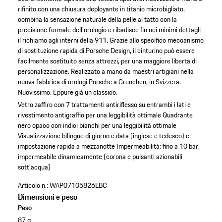
rifinito con una chiusura deployante in titanio microbigliato,
combina la sensazione naturale della pelle al tatto con la
precisione formale dell'orologio e ribadisce fin nei minimi dettagli
il richiamo agli interni della 911. Grazie allo specifico meccanismo
di sostituzione rapida di Porsche Design, il cinturino può essere
facilmente sostituito senza attrezzi, per una maggiore libertà di
personalizzazione. Realizzato a mano da maestri artigiani nella
nuova fabbrica di orologi Porsche a Grenchen, in Svizzera.
Nuovissimo. Eppure già un classico.
Vetro zaffiro con 7 trattamenti antiriflesso su entrambi i lati e
rivestimento antigraffio per una leggibilità ottimale
Quadrante
nero opaco con indici bianchi per una leggibilità ottimale
Visualizzazione bilingue di giorno e data (inglese e tedesco) e
impostazione rapida a mezzanotte
Impermeabilità: fino a 10 bar,
impermeabile dinamicamente (corona e pulsanti azionabili
sott'acqua)
Articolo n.:
WAP07105826LBC
Dimensioni e peso
Peso
87 g