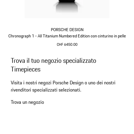
PORSCHE DESIGN
Chronograph 1 - All Titanium Numbered Edition con cinturino in pelle
CHF 6450.00
Titanio
Torna
Trova il tuo negozio specializzato
all'inizio
Timepieces
della
galleria
Visita i nostri negozi Porsche Design o uno dei nostri
dei
rivenditori specializzati selezionati.
prodotti
Trova un negozio