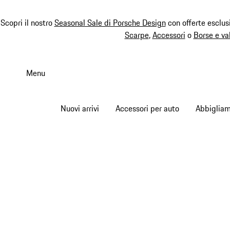
Scopri il nostro
Seasonal Sale di Porsche Design
con offerte esclus
Scarpe
,
Accessori
o
Borse e va
Passa
al
Menu
contenuto
principale
Nuovi arrivi
Accessori per auto
Abbiglia