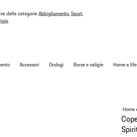
ive dalle categorie
Abbigliamento
,
Sport
,
ligie
.
mento
Accessori
Orologi
Borse e valigie
Home e life
Home e
Cope
Spir