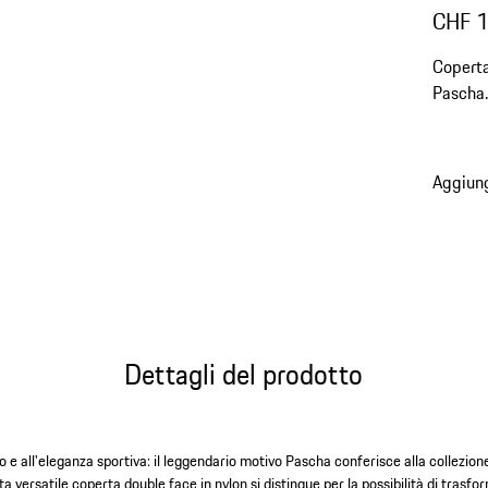
CHF 
Coperta
Pascha.
Aggiung
Dettagli del prodotto
 e all'eleganza sportiva: il leggendario motivo Pascha conferisce alla collezion
a versatile coperta double face in nylon si distingue per la possibilità di trasfo