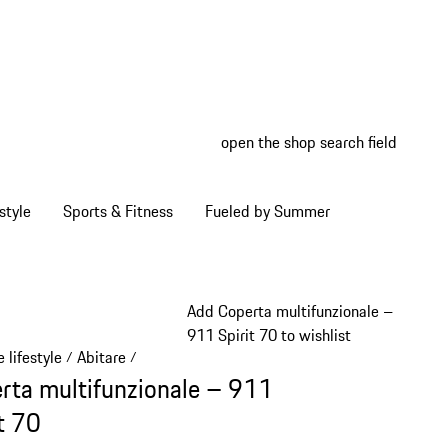
open the shop search field
My wish
My shop
style
Sports & Fitness
Fueled by Summer
Add Coperta multifunzionale –
911 Spirit 70 to wishlist
 lifestyle
Abitare
/
/
rta multifunzionale – 911
it 70