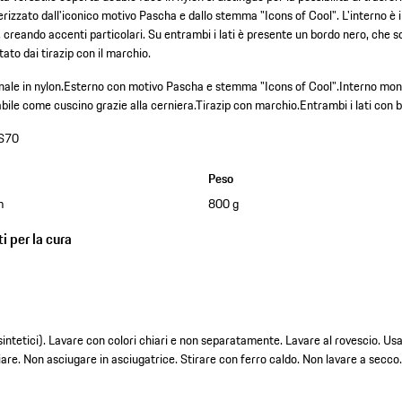
erizzato dall'iconico motivo Pascha e dallo stemma "Icons of Cool". L'interno è i
 creando accenti particolari. Su entrambi i lati è presente un bordo nero, che so
tato dai tirazip con il marchio.
ale in nylon.
Esterno con motivo Pascha e stemma "Icons of Cool".
Interno mono
abile come cuscino grazie alla cerniera.
Tirazip con marchio.
Entrambi i lati con 
S70
Peso
m
800 g
i per la cura
sintetici). Lavare con colori chiari e non separatamente. Lavare al rovescio. Usa
are. Non asciugare in asciugatrice. Stirare con ferro caldo. Non lavare a secco