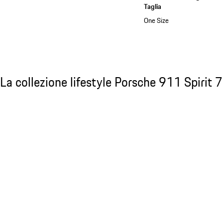
Taglia
One Size
Vedere la collezione
La collezione lifestyle Porsche 911 Spirit 7
La collezione lifestyle Porsche 911 Spirit 
Diapositiva 1 di 20