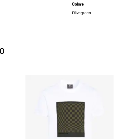
Colore
Olivegreen
0
70