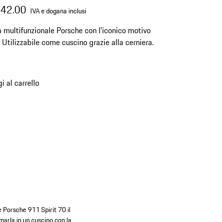
142.00
IVA e dogana inclusi
 multifunzionale Porsche con l'iconico motivo
 Utilizzabile come cuscino grazie alla cerniera.
i al carrello
e Porsche 911 Spirit 70 il
rmarla in un cuscino con la