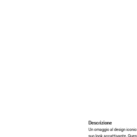
Descrizione
Un omaggio al design iconico
suo look accattivante. Quest