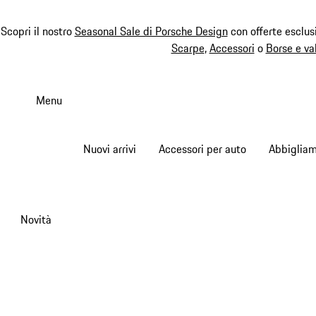
Scopri il nostro
Seasonal Sale di Porsche Design
con offerte esclus
Scarpe
,
Accessori
o
Borse e va
Passa
al
Menu
contenuto
principale
Nuovi arrivi
Accessori per auto
Abbiglia
Novità