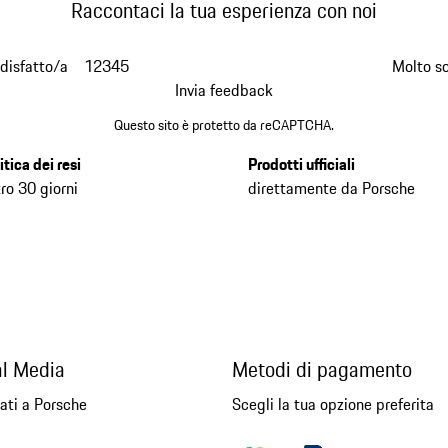
Raccontaci la tua esperienza con noi
disfatto/a
1
2
3
4
5
Molto s
Invia feedback
Questo sito è protetto da reCAPTCHA.
itica dei resi
Prodotti ufficiali
ro 30 giorni
direttamente da Porsche
al Media
Metodi di pagamento
ati a Porsche
Scegli la tua opzione preferita