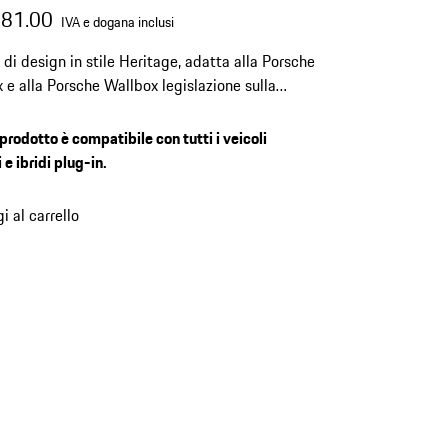
281.00
IVA e dogana inclusi
 di design in stile Heritage, adatta alla Porsche
 e alla Porsche Wallbox legislazione sulla
zione.
prodotto è compatibile con tutti i veicoli
i e ibridi plug-in.
i al carrello