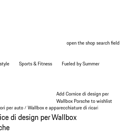
open the shop search field
My wish
My shop
style
Sports & Fitness
Fueled by Summer
Add Cornice di design per
Wallbox Porsche to wishlist
ori per auto
Wallbox e apparecchiature di ricarica
/
/
ice di design per Wallbox
che