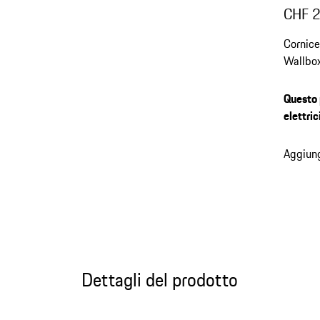
CHF 
Cornice
Wallbox
calibra
Questo 
elettric
Aggiung
Dettagli del prodotto