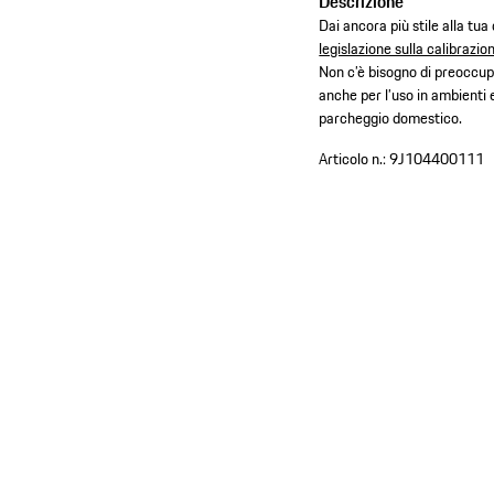
Descrizione
Dai ancora più stile alla tua
legislazione sulla calibrazio
Non c’è bisogno di preoccupa
anche per l’uso in ambienti 
parcheggio domestico.
Articolo n.:
9J104400111