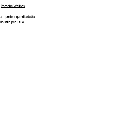
e
Porsche Wallbox
intemperie e quindi adatta
o stile per il tuo