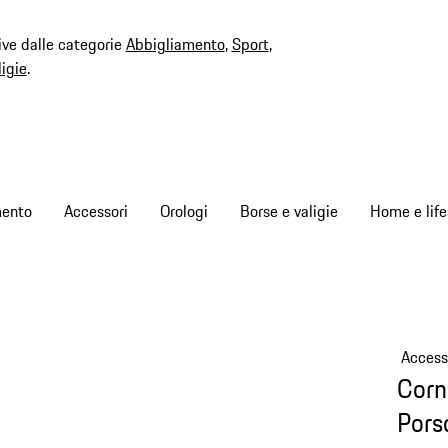
ive dalle categorie
Abbigliamento
,
Sport
,
ligie
.
mento
Accessori
Orologi
Borse e valigie
Home e life
Access
Corn
Pors