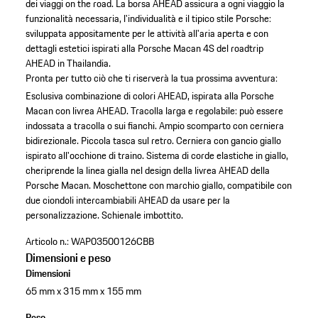
dei viaggi on the road. La borsa AHEAD assicura a ogni viaggio la
funzionalità necessaria, l'individualità e il tipico stile Porsche:
sviluppata appositamente per le attività all'aria aperta e con
dettagli estetici ispirati alla Porsche Macan 4S del roadtrip
AHEAD in Thailandia.
Pronta per tutto ciò che ti riserverà la tua prossima avventura:
Esclusiva combinazione di colori AHEAD, ispirata alla Porsche
Macan con livrea AHEAD.
Tracolla larga e regolabile: può essere
indossata a tracolla o sui fianchi.
Ampio scomparto con cerniera
bidirezionale.
Piccola tasca sul retro.
Cerniera con gancio giallo
ispirato all'occhione di traino.
Sistema di corde elastiche in giallo,
cheriprende la linea gialla nel design della livrea AHEAD della
Porsche Macan.
Moschettone con marchio giallo, compatibile con
due ciondoli intercambiabili AHEAD da usare per la
personalizzazione.
Schienale imbottito.
Articolo n.:
WAP03500126CBB
Dimensioni e peso
Dimensioni
65 mm x 315 mm x 155 mm
Peso