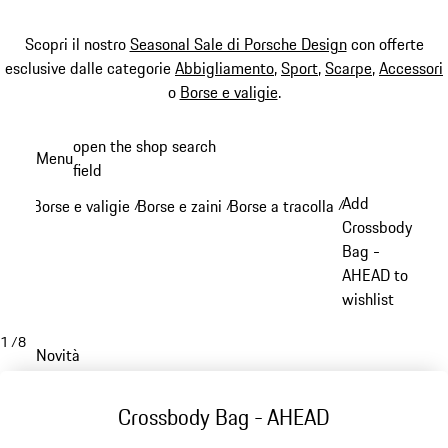
Scopri il nostro
Seasonal Sale di Porsche Design
con offerte
esclusive dalle categorie
Abbigliamento
,
Sport
,
Scarpe
,
Accessori
o
Borse e valigie
.
Passa
open the shop search
Menu
al
field
My sh
contenuto
Add
Borse e valigie
Borse e zaini
Borse a tracolla
/
/
/
principale
Crossbody
Bag -
AHEAD to
wishlist
1
/
8
Novità
Crossbody Bag - AHEAD