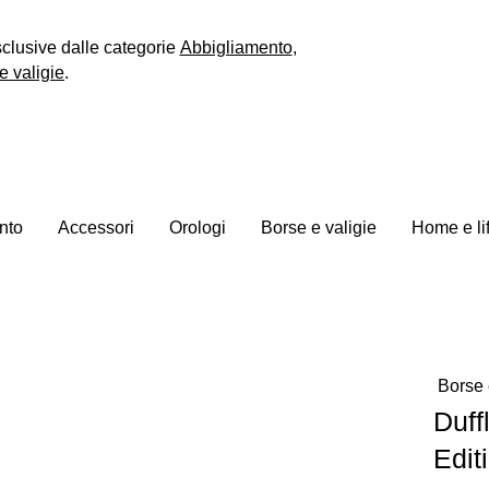
sclusive dalle categorie
Abbigliamento
,
e valigie
.
nto
Accessori
Orologi
Borse e valigie
Home e li
Borse 
Duff
Edit