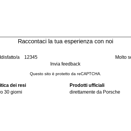
Raccontaci la tua esperienza con noi
disfatto/a
1
2
3
4
5
Molto s
Invia feedback
Questo sito è protetto da reCAPTCHA.
itica dei resi
Prodotti ufficiali
ro 30 giorni
direttamente da Porsche