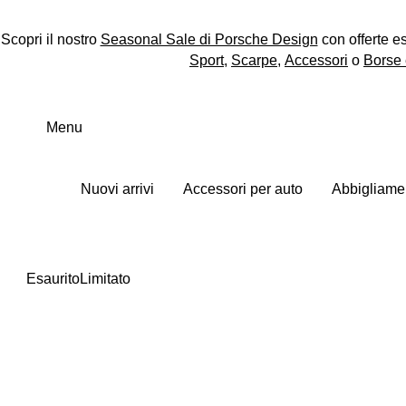
Scopri il nostro
Seasonal Sale di Porsche Design
con offerte e
Sport
,
Scarpe
,
Accessori
o
Borse 
Passa
al
Menu
contenuto
principale
Nuovi arrivi
Accessori per auto
Abbigliame
Esaurito
Limitato