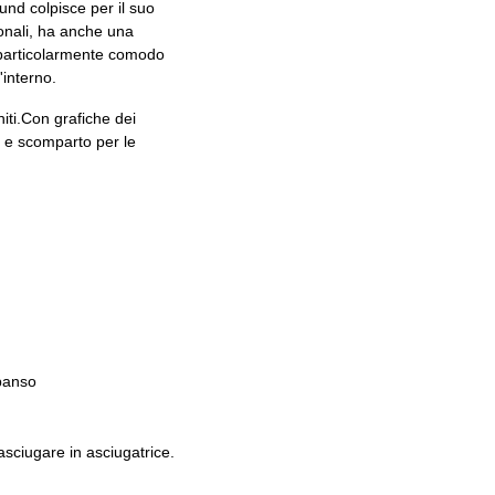
ound colpisce per il suo
sonali, ha anche una
e particolarmente comodo
'interno.
iti.
Con grafiche dei
e e scomparto per le
spanso
sciugare in asciugatrice.