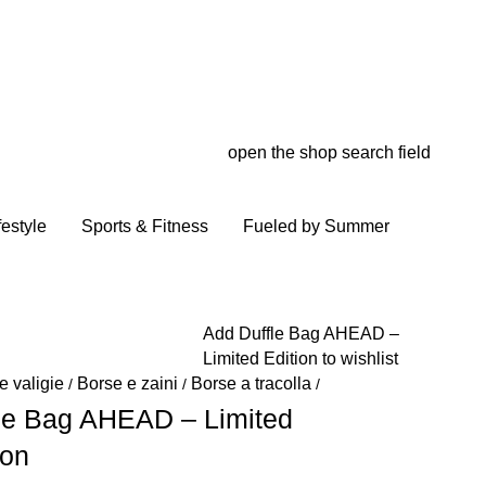
open the shop search field
My wish
My shop
festyle
Sports & Fitness
Fueled by Summer
Add Duffle Bag AHEAD –
Limited Edition to wishlist
e valigie
Borse e zaini
Borse a tracolla
/
/
/
le Bag AHEAD – Limited
ion