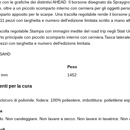
i e con le grafiche dei distintivi AHEAD. Il borsone disegnato da Spraygr
, oltre a un piccolo scomparto interno con cerniera per gli oggetti per
mparto apposito per le scarpe. Una tracolla regolabile rende il borson
911 pezzi con targhetta e numero dell'edizione limitata scritto a mano all
colla regolabile.
Stampa con immagini inedite del road trip negli Stati Un
o principale con piccolo scomparto interno con cerniera.
Tasca lateral
ezzi con targhetta e numero dell'edizione limitata.
0SAHD
Peso
0 mm
1452
nti per la cura
loruro di polivinile, fodera: 100% poliestere, imbottitura: polietilene e
ra
o. Non candeggiare. Non lavare a secco. Non lavare in lavatrice. Non a
ali