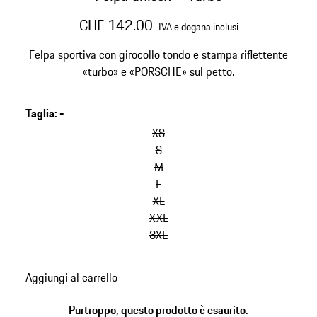
CHF 142.00
IVA e dogana inclusi
Felpa sportiva con girocollo tondo e stampa riflettente
«turbo» e «PORSCHE» sul petto.
Taglia
:
-
salta
le
XS
varianti
S
(Taglia)
M
L
XL
XXL
3XL
torna
Aggiungi al carrello
alle
varianti
Purtroppo, questo prodotto è esaurito.
(Taglia)