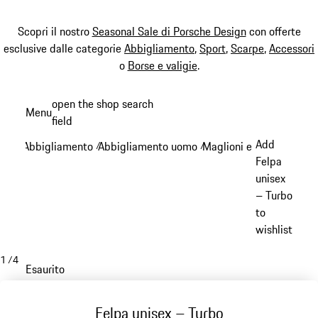
Scopri il nostro
Seasonal Sale di Porsche Design
con offerte
esclusive dalle categorie
Abbigliamento
,
Sport
,
Scarpe
,
Accessori
o
Borse e valigie
.
Passa
open the shop search
Menu
al
field
My sh
contenuto
Add
Abbigliamento
Abbigliamento uomo
Maglioni e maglie a ma
/
/
principale
Felpa
unisex
– Turbo
to
wishlist
1
/
4
Esaurito
Felpa unisex – Turbo