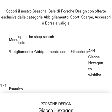
Scopri il nostro
Seasonal Sale di Porsche Design
con offerte
esclusive dalle categorie
Abbigliamento
,
Sport
,
Scarpe
,
Accessori
o
Borse e valigie
.
Passa
open the shop search
Menu
al
field
My sh
contenuto
Add
Abbigliamento
Abbigliamento uomo
Giacche e cappotti
/
/
/
principale
Giacca
Hexagon
to
wishlist
1
/
7
Esaurito
PORSCHE DESIGN
Giacca Hexagon