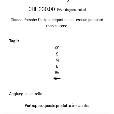
CHF 230.00
IVA e dogana inclusi
Giacca Porsche Design elegante, con tessuto jacquard
tono su tono.
Taglia
:
-
XS
S
M
L
XL
XXL
Aggiungi al carrello
Purtroppo, questo prodotto è esaurito.