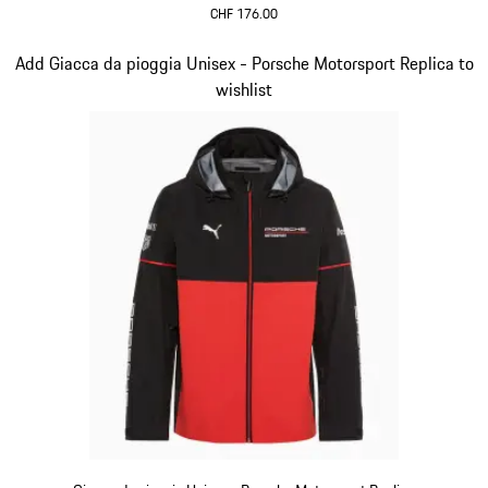
CHF 176.00
Nero
Diapositiva 5 di 20
Add Giacca da pioggia Unisex - Porsche Motorsport Replica to
wishlist