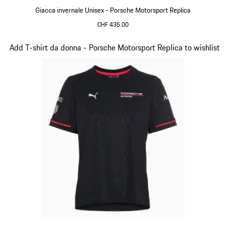
Giacca invernale Unisex - Porsche Motorsport Replica
CHF 435.00
Nero
Diapositiva 7 di 20
Add T-shirt da donna - Porsche Motorsport Replica to wishlist