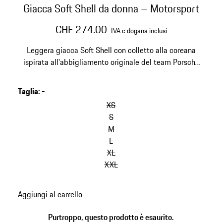
Giacca Soft Shell da donna – Motorsport
CHF 274.00
IVA e dogana inclusi
Leggera giacca Soft Shell con colletto alla coreana
ispirata all'abbigliamento originale del team Porsche
Motorsport. Impermeabile e traspirante.
Taglia
:
-
XS
S
M
L
XL
XXL
Aggiungi al carrello
Purtroppo, questo prodotto è esaurito.