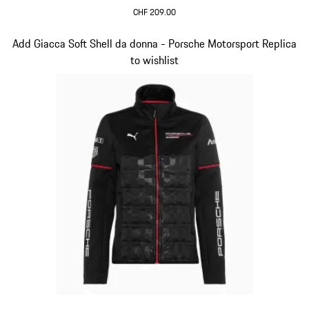
CHF 209.00
Nero
Diapositiva 12 di 20
Add Giacca Soft Shell da donna - Porsche Motorsport Replica
to wishlist