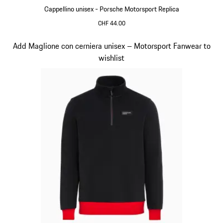
Cappellino unisex - Porsche Motorsport Replica
CHF 44.00
Nero
Diapositiva 15 di 20
Add Maglione con cerniera unisex – Motorsport Fanwear to
wishlist