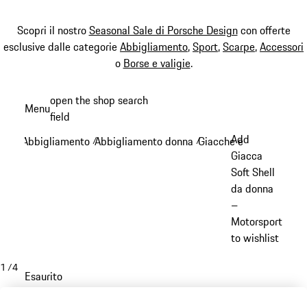
Scopri il nostro
Seasonal Sale di Porsche Design
con offerte
esclusive dalle categorie
Abbigliamento
,
Sport
,
Scarpe
,
Accessori
o
Borse e valigie
.
Passa
open the shop search
Menu
al
field
My sh
contenuto
Add
Abbigliamento
Abbigliamento donna
Giacche e cappotti - D
/
/
principale
Giacca
Soft Shell
da donna
–
Motorsport
to wishlist
1
/
4
Esaurito