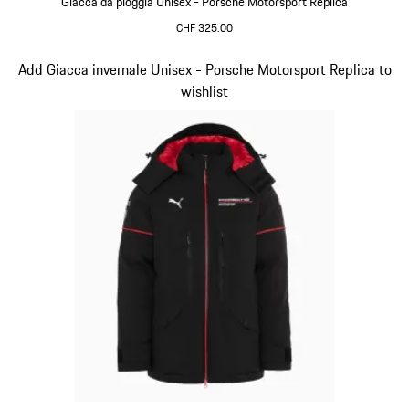
Giacca da pioggia Unisex - Porsche Motorsport Replica
CHF 325.00
Nero
Diapositiva 6 di 20
Add Giacca invernale Unisex - Porsche Motorsport Replica to
wishlist