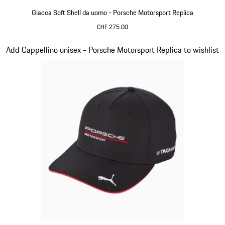
Giacca Soft Shell da uomo - Porsche Motorsport Replica
CHF 275.00
Nero
Diapositiva 14 di 20
Add Cappellino unisex - Porsche Motorsport Replica to wishlist