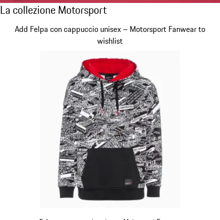
La collezione Motorsport
La collezione Motorsport
Diapositiva 1 di 20
Add Felpa con cappuccio unisex – Motorsport Fanwear to
wishlist