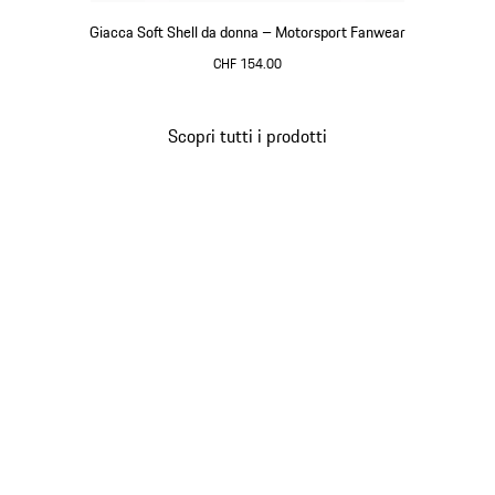
Giacca Soft Shell da donna – Motorsport Fanwear
CHF 154.00
Nero
Scopri tutti i prodotti
Torna
all'inizio
della
galleria
dei
prodotti